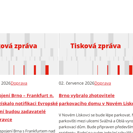
e 2026
Doprava
02. července 2026
Doprava
jení Brno – Frankfurt n.
Brno vybralo zhotovitele
skalo notifikaci Evropské
parkovacího domu v Novém Lísk
ní budou zadavatelé
V Novém Lískovci se bude lépe parkovat.
ravce
parkovišti mezi ulicemi Svážná a Oblá vyr
parkovací dům. Bude připraven předevší
 spojení Brna s Frankfurtem nad
rezidenty. Radní na svém jednání schválili