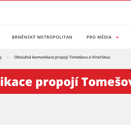
BRNĚNSKÝ METROPOLITAN
PRO MÉDIA
a
Obslužná komunikace propojí Tomešovu a Vinařskou
jí Tomešovu a Vinařskou - 
kace propojí Tomešo