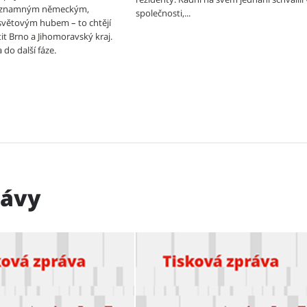
ýznamným německým,
společnosti,...
světovým hubem – to chtějí
tit Brno a Jihomoravský kraj.
do další fáze.
rávy