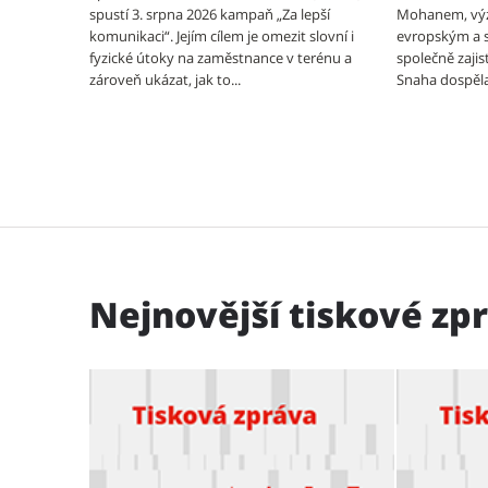
spustí 3. srpna 2026 kampaň „Za lepší
Mohanem, v
komunikaci“. Jejím cílem je omezit slovní i
evropským a 
fyzické útoky na zaměstnance v terénu a
společně zajis
zároveň ukázat, jak to...
Snaha dospěla 
Nejnovější tiskové zp