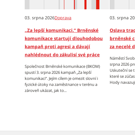
03. srpna 2026
Doprava
03. srpna 2
„Za lepší komunikaci.“ Brněnské
Oslava trad
komunikace startují dlouhodobou
brněnské c
kampaň proti agresi a dávají
za necelé 
nahlédnout do zákulisí své práce
Náměstí Svobo
srpna 2026 pr
Společnost Brněnské komunikace (BKOM)
Uskuteční se 
spustí 3. srpna 2026 kampaň „Za lepší
které se zúčas
komunikaci“. Jejím cílem je omezit slovní i
Hody navazují 
fyzické útoky na zaměstnance v terénu a
zároveň ukázat, jak to...