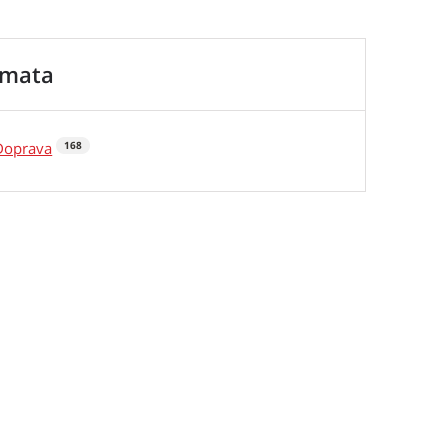
émata
Doprava
168