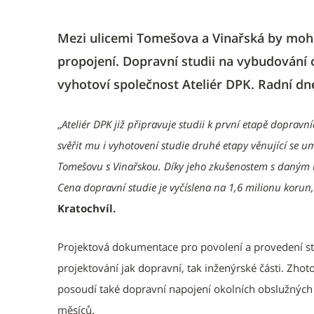
Mezi ulicemi Tomešova a Vinařská by moh
propojení. Dopravní studii na vybudování
vyhotoví společnost Ateliér DPK. Radní dne
„
Ateliér DPK již připravuje studii k první etapě dopravn
svěřit mu i vyhotovení studie druhé etapy věnující se u
Tomešovu s Vinařskou. Díky jeho zkušenostem s daným
Cena dopravní studie je vyčíslena na 1,6 milionu korun,
Kratochvíl.
Projektová dokumentace pro povolení a provedení s
projektování jak dopravní, tak inženýrské části. Zho
posoudí také dopravní napojení okolních obslužnýc
měsíců.