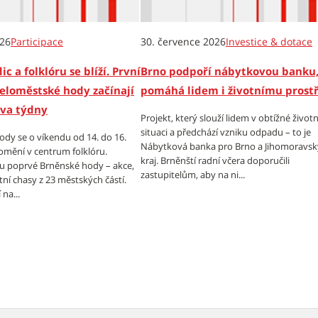
026
Participace
30. července 2026
Investice & dotace
ic a folklóru se blíží. První
Brno podpoří nábytkovou banku,
eloměstské hody začínají
pomáhá lidem i životnímu prost
dva týdny
Projekt, který slouží lidem v obtížné životn
situaci a předchází vzniku odpadu – to je
dy se o víkendu od 14. do 16.
Nábytková banka pro Brno a Jihomoravsk
omění v centrum folklóru.
kraj. Brněnští radní včera doporučili
tu poprvé Brněnské hody – akce,
zastupitelům, aby na ni...
tní chasy z 23 městských částí.
na...