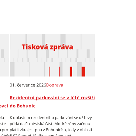
01. července 2026
Doprava
Rezidentní parkování se v létě rozšíří
ovci
do Bohunic
 Na
K oblastem rezidentního parkování se už brzy
oste
přidá další městská část. Modré zóny začnou
m pro
platit zkraje srpna v Bohunicích, tedy v oblasti
 výběr
8-02 Spodní. Již dříve naplánovaný...