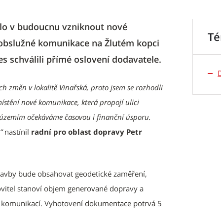
lo v budoucnu vzniknout nové
T
 obslužné komunikace na Žlutém kopci
s schválili přímé oslovení dodavatele.
ích změn v lokalitě Vinařská, proto jsem se rozhodli
místění nové komunikace, která propojí ulici
 územím očekáváme časovou i finanční úsporu.
“
nastínil
radní pro oblast dopravy Petr
tavby bude obsahovat geodetické zaměření,
tovitel stanoví objem generované dopravy a
h komunikací. Vyhotovení dokumentace potrvá 5