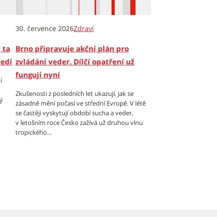
30. července 2026
Zdraví
 ta
Brno připravuje akční plán pro
ředí
zvládání veder. Dílčí opatření už
fungují nyní
í
Zkušenosti z posledních let ukazují, jak se
ý
zásadně mění počasí ve střední Evropě. V létě
se častěji vyskytují období sucha a veder,
v letošním roce Česko zažívá už druhou vlnu
tropického...