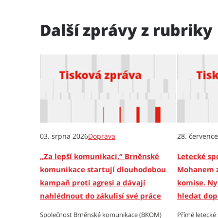
Další zprávy z rubriky
03. srpna 2026
Doprava
28. červenc
„Za lepší komunikaci.“ Brněnské
Letecké spo
komunikace startují dlouhodobou
Mohanem zí
kampaň proti agresi a dávají
komise. Ny
nahlédnout do zákulisí své práce
hledat dop
Společnost Brněnské komunikace (BKOM)
Přímé letecké