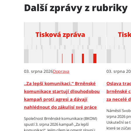
Další zprávy z rubriky
03. srpna 2026
Doprava
03. srpna 2
„Za lepší komunikaci.“ Brněnské
Oslava trad
komunikace startují dlouhodobou
brněnské c
kampaň proti agresi a dávají
za necelé 
nahlédnout do zákulisí své práce
Náměstí Svobo
srpna 2026 pr
Společnost Brněnské komunikace (BKOM)
Uskuteční se 
spustí 3. srpna 2026 kampaň „Za lepší
které se zúčas
komunikaci“. Jejím cílem je omezit slovní i