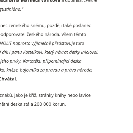
ěsta Brna Markéta Vaňková
a doplnila:
„Pevně
ustiniána.“
lanec zemského sněmu, později také poslanec
ý podporovatel českého národa. Všem těmto
NOLIT naprosto výjimečně představuje tuto
k i panu Kostelkovi, který návrat desky inicioval.
 jeho prvky. Kartotéku připomínající deska
íka, kněze, bojovníka za pravdu a právo národa,
Chvátal
.
 znaků, jako je kříž, stránky knihy nebo lavice
ětní deska stála 200 000 korun.