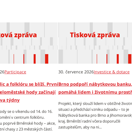
026
Participace
30. července 2026
Investice & dotace
ic a folklóru se blíží. První
Brno podpoří nábytkovou banku,
eloměstské hody začínají
pomáhá lidem i životnímu prost
dva týdny
Projekt, který slouží lidem v obtížné životn
situaci a předchází vzniku odpadu – to je
dy se o víkendu od 14. do 16.
Nábytková banka pro Brno a Jihomoravsk
omění v centrum folklóru.
kraj. Brněnští radní včera doporučili
tu poprvé Brněnské hody – akce,
zastupitelům, aby na ni...
tní chasy z 23 městských částí.