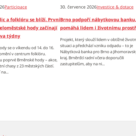
026
Participace
30. července 2026
Investice & dotace
ic a folklóru se blíží. První
Brno podpoří nábytkovou banku,
eloměstské hody začínají
pomáhá lidem i životnímu prost
dva týdny
Projekt, který slouží lidem v obtížné životn
situaci a předchází vzniku odpadu – to je
dy se o víkendu od 14. do 16.
Nábytková banka pro Brno a Jihomoravsk
omění v centrum folklóru.
kraj. Brněnští radní včera doporučili
tu poprvé Brněnské hody – akce,
zastupitelům, aby na ni...
tní chasy z 23 městských částí.
na...