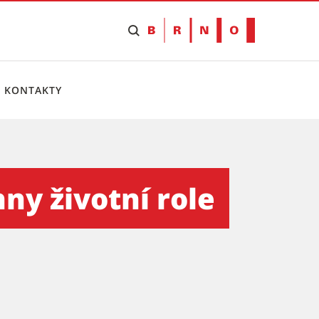
KONTAKTY
omáše Eduarda Šilingera - 
y životní role