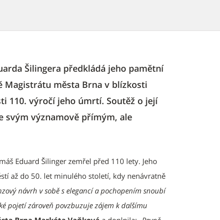
uarda Šilingera předkládá jeho pamětní
 Magistrátu města Brna v blízkosti
i 110. výročí jeho úmrtí. Soutěž o její
se svým významově přímým, ale
áš Eduard Šilinger zemřel před 110 lety. Jeho
 až do 50. let minulého století, kdy nenávratně
nzový návrh v sobě s elegancí a pochopením snoubí
ické pojetí zároveň povzbuzuje zájem k dalšímu