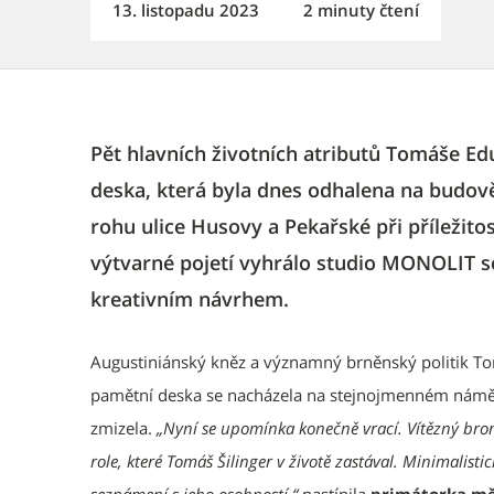
13. listopadu 2023
2 minuty čtení
Pět hlavních životních atributů Tomáše Ed
deska, která byla dnes odhalena na budově
rohu ulice Husovy a Pekařské při příležitost
výtvarné pojetí vyhrálo studio MONOLIT 
kreativním návrhem.
Augustiniánský kněz a významný brněnský politik Tom
pamětní deska se nacházela na stejnojmenném náměstí
zmizela.
„Nyní se upomínka konečně vrací. Vítězný bro
role, které Tomáš Šilinger v životě zastával. Minimalist