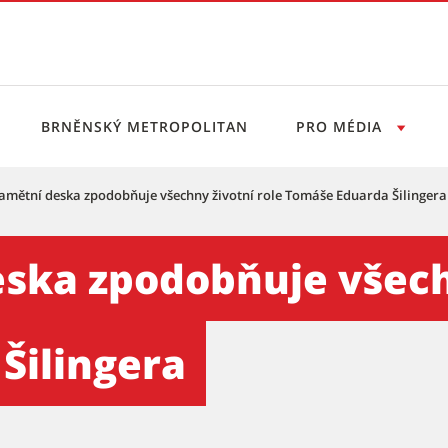
BRNĚNSKÝ METROPOLITAN
PRO MÉDIA
amětní deska zpodobňuje všechny životní role Tomáše Eduarda Šilingera
uje všechny životní role T
ska zpodobňuje všechn
Šilingera