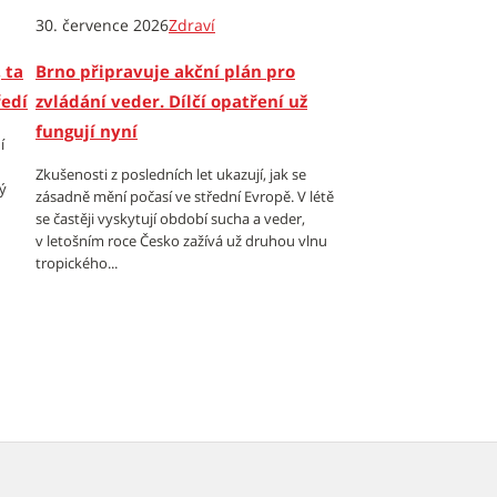
30. července 2026
Zdraví
 ta
Brno připravuje akční plán pro
ředí
zvládání veder. Dílčí opatření už
fungují nyní
í
Zkušenosti z posledních let ukazují, jak se
ý
zásadně mění počasí ve střední Evropě. V létě
se častěji vyskytují období sucha a veder,
v letošním roce Česko zažívá už druhou vlnu
tropického...