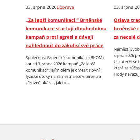
03. srpna 2026
Doprava
03. srpna 2
„Za lepší komunikaci.“ Brněnské
Oslava trad
komunikace startují dlouhodobou
brněnské c
kampaň proti agresi a dávají
za necelé 
nahlédnout do zákulisí své práce
Náměstí Svobo
srpna 2026 pr
Společnost Brněnské komunikace (BKOM)
Uskuteční se 
spustí 3. srpna 2026 kampaň „Za lepší
které se zúčas
komunikaci“. Jejím cílem je omezit slovní i
Hody navazují 
fyzické útoky na zaměstnance v terénu a
zároveň ukázat, jak to...