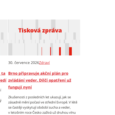
30. července 2026
Zdraví
 ta
Brno připravuje akční plán pro
ředí
zvládání veder. Dílčí opatření už
fungují nyní
í
Zkušenosti z posledních let ukazují, jak se
ý
zásadně mění počasí ve střední Evropě. V létě
se častěji vyskytují období sucha a veder,
v letošním roce Česko zažívá už druhou vlnu