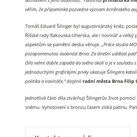
seznámení s jeho osobností,“
nastínila
primátorka m
věřím, že připomínka pozvedne význam brněnského aug
Tomáš Eduard Šilinger byl augustiniánský kněz, pos
Říšské rady Rakouska-Uherska, ale i novinář a velk
aspektům se pamětní deska věnuje.
„Práce studia MO
pozapomenutou osobnost Brna. Za dnešní událost patří dí
Dílo velmi dobře zapadá do svého okolí a je v souladu s
jednoduchými grafickými prvky ukazuje Šilingera katol
politika a novináře,“
doplnil
radní města Brna Filip 
Jednotlivé části díla ztvárňují Šilingerův život pomocí
sněmu. Vyhotovení v bronzu časem získá patinu. Pam