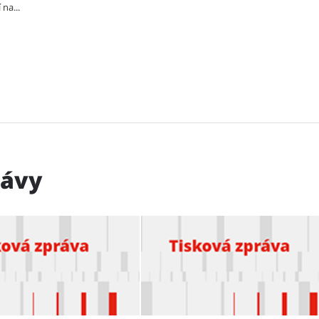
na...
rávy