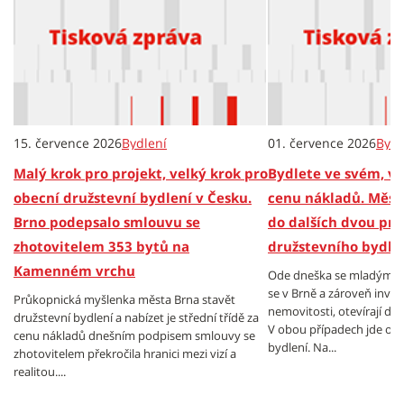
15. července 2026
Bydlení
01. července 2026
Bydl
Malý krok pro projekt, velký krok pro
Bydlete ve svém, v 
obecní družstevní bydlení v Česku.
cenu nákladů. Město
Brno podepsalo smlouvu se
do dalších dvou pro
zhotovitelem 353 bytů na
družstevního bydle
Kamenném vrchu
Ode dneška se mladým lid
se v Brně a zároveň inves
Průkopnická myšlenka města Brna stavět
nemovitosti, otevírají dv
družstevní bydlení a nabízet je střední třídě za
V obou případech jde o m
cenu nákladů dnešním podpisem smlouvy se
bydlení. Na...
zhotovitelem překročila hranici mezi vizí a
realitou....