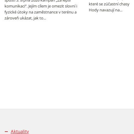
spustí 3. srpna 2026 kampaň „Za lepší
které se zúčastní chasy z
komunikaci“. Jejím cílem je omezit slovní i
Hody navazují na...
fyzické útoky na zaměstnance v terénu a
zároveň ukázat, jak to...
Aktuality