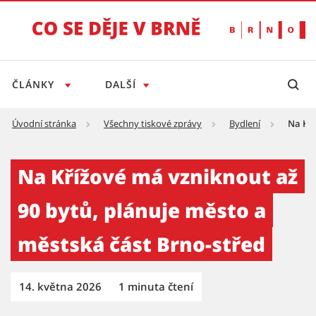
ČLÁNKY
DALŠÍ
Úvodní stránka
Všechny tiskové zprávy
Bydlení
Na Kří
Na Křížové má vzniknout až 90 bytů, plánuje
Na Křížové má vzniknout až
90 bytů, plánuje město a
městská část Brno-střed
14. května 2026
1 minuta čtení