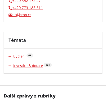
+420 542 172 471
+420 773 183 511
tis
Témata
Bydlení
68
Investice & dotace
321
Další zprávy z rubriky