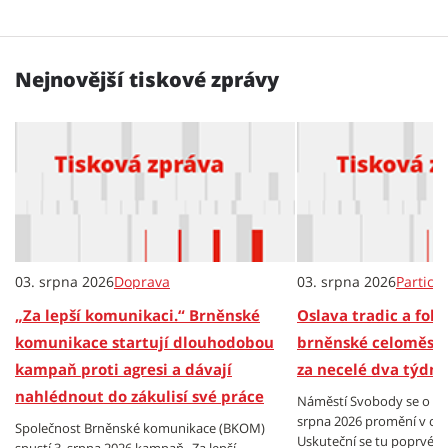
Nejnovější tiskové zprávy
03. srpna 2026
Doprava
03. srpna 2026
Partici
„Za lepší komunikaci.“ Brněnské
Oslava tradic a folkl
komunikace startují dlouhodobou
brněnské celoměsts
kampaň proti agresi a dávají
za necelé dva týdny
nahlédnout do zákulisí své práce
Náměstí Svobody se o vík
srpna 2026 promění v cen
Společnost Brněnské komunikace (BKOM)
Uskuteční se tu poprvé B