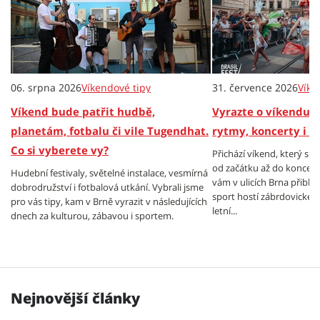
06. srpna 2026
Víkendové tipy
31. července 2026
Víke
Víkend bude patřit hudbě,
Vyrazte o víkendu z
planetám, fotbalu či vile Tugendhat.
rytmy, koncerty i 
Co si vyberete vy?
Přichází víkend, který sl
od začátku až do konce. 
Hudební festivaly, světelné instalace, vesmírná
vám v ulicích Brna přiblíží
dobrodružství i fotbalová utkání. Vybrali jsme
sport hostí zábrdovické k
pro vás tipy, kam v Brně vyrazit v následujících
letní...
dnech za kulturou, zábavou i sportem.
Nejnovější články