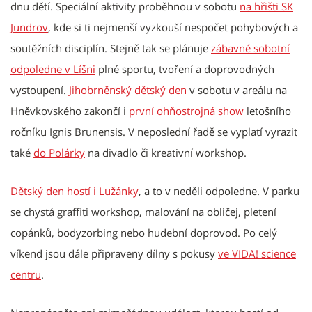
dnu dětí. Speciální aktivity proběhnou v sobotu
na hřišti SK
Jundrov
, kde si ti nejmenší vyzkouší nespočet pohybových a
soutěžních disciplín. Stejně tak se plánuje
zábavné sobotní
odpoledne v Líšni
plné sportu, tvoření a doprovodných
vystoupení.
Jihobrněnský dětský den
v sobotu v areálu na
Hněvkovského zakončí i
první ohňostrojná show
letošního
ročníku Ignis Brunensis. V neposlední řadě se vyplatí vyrazit
také
do Polárky
na divadlo či kreativní workshop.
Dětský den hostí i Lužánky
, a to v neděli odpoledne. V parku
se chystá graffiti workshop, malování na obličej, pletení
copánků, bodyzorbing nebo hudební doprovod. Po celý
víkend jsou dále připraveny dílny s pokusy
ve VIDA! science
centru
.