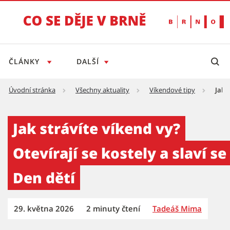
ČLÁNKY
DALŠÍ
Úvodní stránka
Všechny aktuality
Víkendové tipy
Jak 
Jak strávíte víkend vy? Otevírají se kostely a
Jak strávíte víkend vy?
Otevírají se kostely a slaví se
Den dětí
29. května 2026
2 minuty čtení
Tadeáš Mima