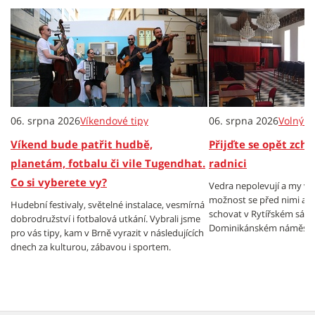
06. srpna 2026
Víkendové tipy
06. srpna 2026
Volný č
Víkend bude patřit hudbě,
Přijďte se opět zch
planetám, fotbalu či vile Tugendhat.
radnici
Co si vyberete vy?
Vedra nepolevují a my v
možnost se před nimi al
Hudební festivaly, světelné instalace, vesmírná
schovat v Rytířském sále
dobrodružství i fotbalová utkání. Vybrali jsme
Dominikánském náměstí.
pro vás tipy, kam v Brně vyrazit v následujících
dnech za kulturou, zábavou i sportem.