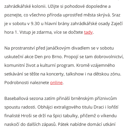
zahrádkářské kolonii. Užijte si pohodové dopoledne a
poznejte, co všechno příroda uprostřed města skrývá. Sraz
je v sobotu v 9.30 u hlavní brány zahrádkářské osady Zaječí
hora 1. Vstup je zdarma, více se dočtete
tady
.
Na prostranství před Janáčkovým divadlem se v sobotu
uskuteční akce Den pro Brno. Propojí se tam dobrovolnictví,
komunitní život a kulturní program. Kromě vzájemného
setkávání se těšte na koncerty, talkshow i na dětskou zónu.
Podrobnosti naleznete
online
.
Baseballová sezona zatím přináší brněnským příznivcům
spoustu radosti. Obhájci extraligového titulu Draci i loňští
finalisté Hroši se drží na špici tabulky, přičemž o víkendu
naskočí do dalších zápasů. Pátek nabídne domácí utkání