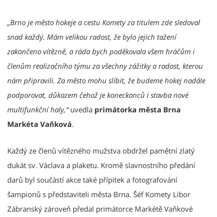
„Brno je město hokeje a cestu Komety za titulem zde sledoval
snad každý. Mám velikou radost, že bylo jejich tažení
zakončeno vítězně, a ráda bych poděkovala všem hráčům i
členům realizačního týmu za všechny zážitky a radost, kterou
nám připravili. Za město mohu slíbit, že budeme hokej nadále
podporovat, důkazem čehož je koneckonců i stavba nové
multifunkční haly,“
uvedla
primátorka města Brna
Markéta Vaňková
.
Každý ze členů vítězného mužstva obdržel pamětní zlatý
dukát sv. Václava a plaketu. Kromě slavnostního předání
darů byl součástí akce také přípitek a fotografování
šampionů s představiteli města Brna. Šéf Komety Libor
Zábranský zároveň předal primátorce Markétě Vaňkové