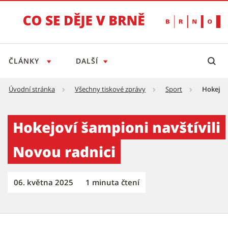
ČLÁNKY
DALŠÍ
Úvodní stránka
Všechny tiskové zprávy
Sport
Hokejoví
Hokejoví šampioni navštívili Novou radnici 
Hokejoví šampioni navštívili
Novou radnici
06. května 2025
1 minuta čtení