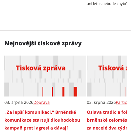
ani letos nebude chybět p
Nejnovější tiskové zprávy
03. srpna 2026
Doprava
03. srpna 2026
Partici
„Za lepší komunikaci.“ Brněnské
Oslava tradic a folkl
komunikace startují dlouhodobou
brněnské celoměsts
kampaň proti agresi a dávají
za necelé dva týdny