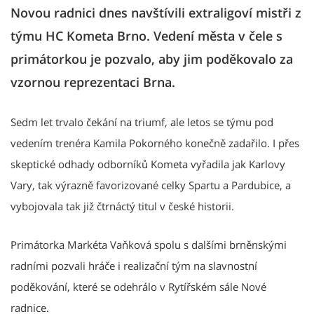
Novou radnici dnes navštívili extraligoví mistři z
týmu HC Kometa Brno. Vedení města v čele s
primátorkou je pozvalo, aby jim poděkovalo za
vzornou reprezentaci Brna.
Sedm let trvalo čekání na triumf, ale letos se týmu pod
vedením trenéra Kamila Pokorného konečně zadařilo. I přes
skeptické odhady odborníků Kometa vyřadila jak Karlovy
Vary, tak výrazně favorizované celky Spartu a Pardubice, a
vybojovala tak již čtrnáctý titul v české historii.
Primátorka Markéta Vaňková spolu s dalšími brněnskými
radními pozvali hráče i realizační tým na slavnostní
poděkování, které se odehrálo v Rytířském sále Nové
radnice.