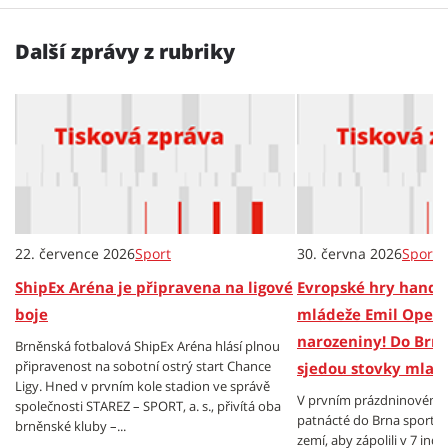
Další zprávy z rubriky
22. července 2026
Sport
30. června 2026
Sport
ShipEx Aréna je připravena na ligové
Evropské hry hand
boje
mládeže Emil Open s
narozeniny! Do Brna
Brněnská fotbalová ShipEx Aréna hlásí plnou
připravenost na sobotní ostrý start Chance
sjedou stovky mlad
Ligy. Hned v prvním kole stadion ve správě
V prvním prázdninovém tý
společnosti STAREZ – SPORT, a. s., přivítá oba
patnácté do Brna sportov
brněnské kluby –...
zemí, aby zápolili v 7 ind