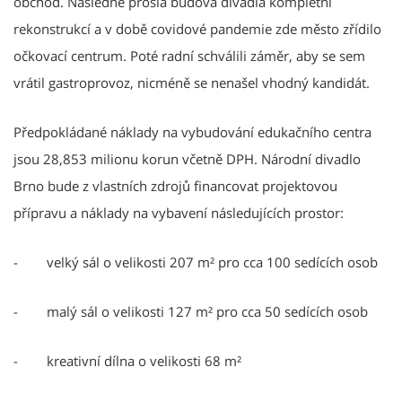
obchod. Následně prošla budova divadla kompletní
rekonstrukcí a v době covidové pandemie zde město zřídilo
očkovací centrum. Poté radní schválili záměr, aby se sem
vrátil gastroprovoz, nicméně se nenašel vhodný kandidát.
Předpokládané náklady na vybudování edukačního centra
jsou 28,853 milionu korun včetně DPH. Národní divadlo
Brno bude z vlastních zdrojů financovat projektovou
přípravu a náklady na vybavení následujících prostor:
- velký sál o velikosti 207 m² pro cca 100 sedících osob
- malý sál o velikosti 127 m² pro cca 50 sedících osob
- kreativní dílna o velikosti 68 m²