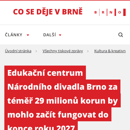
ČLÁNKY
DALŠÍ
Úvodní stránka
Všechny tiskové zprávy
Kultura & kreativní 
Edukační centrum Národního divadla Brno za
Edukační centrum
Národního divadla Brno za
téměř 29 milionů korun by
mohlo začít fungovat do
konce roku 2027