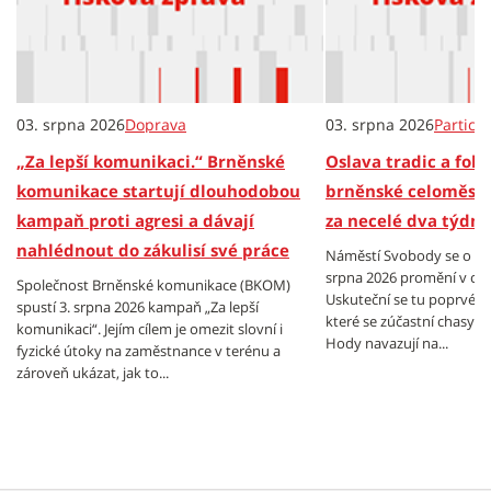
03. srpna 2026
Doprava
03. srpna 2026
Partici
„Za lepší komunikaci.“ Brněnské
Oslava tradic a folkl
komunikace startují dlouhodobou
brněnské celoměsts
kampaň proti agresi a dávají
za necelé dva týdny
nahlédnout do zákulisí své práce
Náměstí Svobody se o vík
srpna 2026 promění v cen
Společnost Brněnské komunikace (BKOM)
Uskuteční se tu poprvé B
spustí 3. srpna 2026 kampaň „Za lepší
které se zúčastní chasy z
komunikaci“. Jejím cílem je omezit slovní i
Hody navazují na...
fyzické útoky na zaměstnance v terénu a
zároveň ukázat, jak to...