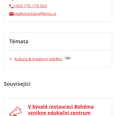
+420 770 179 563
opalkova.klara
Témata
Kultura & kreativní odvětví
122
Související
V bývalé restauraci Bohéma
vznikne edukační centrum