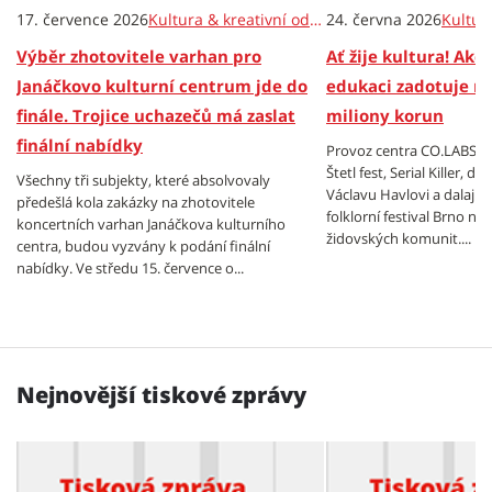
17. července 2026
Kultura & kreativní odvětví
24. června 2026
Výběr zhotovitele varhan pro
Ať žije kultura! Akc
Janáčkovo kulturní centrum jde do
edukaci zadotuje m
finále. Trojice uchazečů má zaslat
miliony korun
finální nabídky
Provoz centra CO.LABS, f
Štetl fest, Serial Killer, 
Všechny tři subjekty, které absolvovaly
Václavu Havlovi a dalajl
předešlá kola zakázky na zhotovitele
folklorní festival Brno n
koncertních varhan Janáčkova kulturního
židovských komunit....
centra, budou vyzvány k podání finální
nabídky. Ve středu 15. července o...
Nejnovější tiskové zprávy