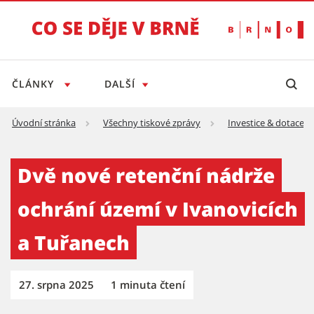
ČLÁNKY
DALŠÍ
Úvodní stránka
Všechny tiskové zprávy
Investice & dotace
Dvě nové retenční nádrže ochrání území v Iv
Dvě nové retenční nádrže
ochrání území v Ivanovicích
a Tuřanech
27. srpna 2025
1 minuta čtení