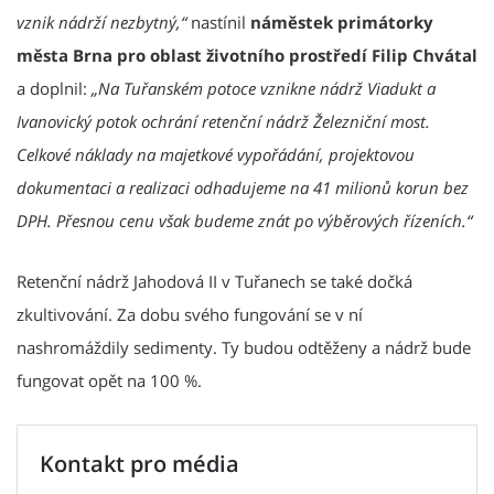
vznik nádrží nezbytný,“
nastínil
náměstek primátorky
města Brna pro oblast životního prostředí Filip Chvátal
a doplnil:
„Na Tuřanském potoce vznikne nádrž Viadukt a
Ivanovický potok ochrání retenční nádrž Železniční most.
Celkové náklady na majetkové vypořádání, projektovou
dokumentaci a realizaci odhadujeme na 41 milionů korun bez
DPH. Přesnou cenu však budeme znát po výběrových řízeních.“
Retenční nádrž Jahodová II v Tuřanech se také dočká
zkultivování. Za dobu svého fungování se v ní
nashromáždily sedimenty. Ty budou odtěženy a nádrž bude
fungovat opět na 100 %.
Kontakt pro média