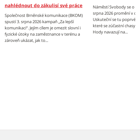
nahlédnout do zákulisí své práce
Náměstí Svobody se o vík
srpna 2026 promění v cen
Společnost Brněnské komunikace (BKOM)
Uskuteční se tu poprvé B
spustí 3. srpna 2026 kampaň „Za lepší
které se zúčastní chasy z
komunikaci“. Jejím cílem je omezit slovní i
Hody navazují na...
fyzické útoky na zaměstnance v terénu a
zároveň ukázat, jak to...