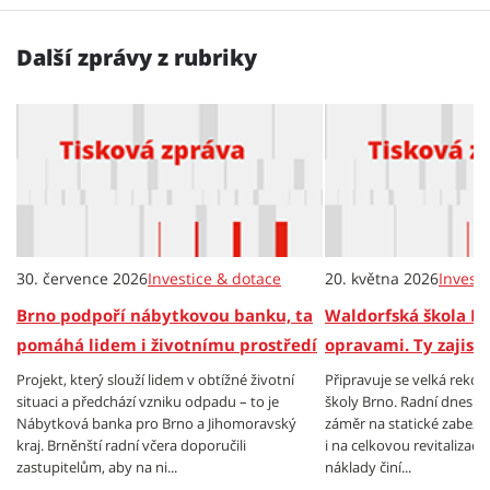
Další zprávy z rubriky
30. července 2026
Investice & dotace
20. května 2026
Invest
Brno podpoří nábytkovou banku, ta
Waldorfská škola B
pomáhá lidem i životnímu prostředí
opravami. Ty zajistí
Projekt, který slouží lidem v obtížné životní
Připravuje se velká reko
situaci a předchází vzniku odpadu – to je
školy Brno. Radní dnes od
Nábytková banka pro Brno a Jihomoravský
záměr na statické zabezp
kraj. Brněnští radní včera doporučili
i na celkovou revitalizac
zastupitelům, aby na ni...
náklady činí...