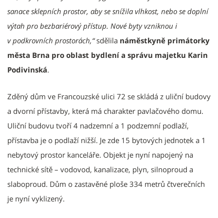
sanace sklepních prostor, aby se snížila vlhkost, nebo se doplní
výtah pro bezbariérový přístup. Nové byty vzniknou i
v podkrovních prostorách,“
sdělila
náměstkyně primátorky
města Brna pro oblast bydlení a správu majetku Karin
Podivinská
.
Zděný dům ve Francouzské ulici 72 se skládá z uliční budovy
a dvorní přístavby, která má charakter pavlačového domu.
Uliční budovu tvoří 4 nadzemní a 1 podzemní podlaží,
přístavba je o podlaží nižší. Je zde 15 bytových jednotek a 1
nebytový prostor kanceláře.
Objekt je nyní napojený na
technické sítě – vodovod, kanalizace, plyn, silnoproud a
slaboproud. Dům o zastavěné ploše 334 metrů čtverečních
je nyní vyklizený.