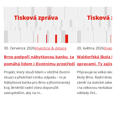
30. července 2026
Investice & dotace
20. května 2026
Invest
Brno podpoří nábytkovou banku, ta
Waldorfská škola B
pomáhá lidem i životnímu prostředí
opravami. Ty zajistí
Projekt, který slouží lidem v obtížné životní
Připravuje se velká reko
situaci a předchází vzniku odpadu – to je
školy Brno. Radní dnes od
Nábytková banka pro Brno a Jihomoravský
záměr na statické zabezp
kraj. Brněnští radní včera doporučili
i na celkovou revitalizac
zastupitelům, aby na ni...
náklady činí...