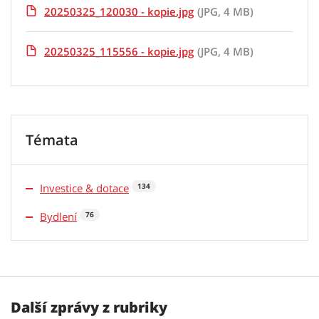
20250325_120030 - kopie.jpg
(JPG, 4 MB)
20250325_115556 - kopie.jpg
(JPG, 4 MB)
Témata
Investice & dotace
134
Bydlení
76
Další zprávy z rubriky