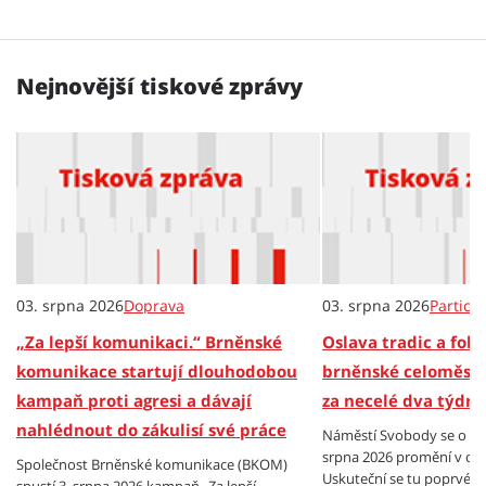
Nejnovější tiskové zprávy
03. srpna 2026
Doprava
03. srpna 2026
Partici
„Za lepší komunikaci.“ Brněnské
Oslava tradic a folkl
komunikace startují dlouhodobou
brněnské celoměsts
kampaň proti agresi a dávají
za necelé dva týdny
nahlédnout do zákulisí své práce
Náměstí Svobody se o vík
srpna 2026 promění v cen
Společnost Brněnské komunikace (BKOM)
Uskuteční se tu poprvé B