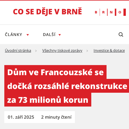
ČLÁNKY
DALŠÍ
Úvodní stránka
Všechny tiskové zprávy
Investice & dotace
Dům ve Francouzské se dočká rozsáhlé rekon
Dům ve Francouzské se
dočká rozsáhlé rekonstrukce
za 73 milionů korun
01. září 2025
2 minuty čtení