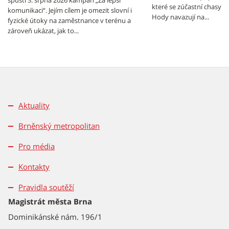
spustí 3. srpna 2026 kampaň „Za lepší
které se zúčastní chasy z
komunikaci“. Jejím cílem je omezit slovní i
Hody navazují na...
fyzické útoky na zaměstnance v terénu a
zároveň ukázat, jak to...
Aktuality
Brněnský metropolitan
Pro média
Kontakty
Pravidla soutěží
Magistrát města Brna
Dominikánské nám. 196/1