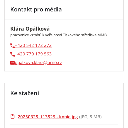
Kontakt pro média
Klára Opálková
pracovnice vztahů k veřejnosti Tiskového střediska MMB
+420 542 172 272
+420 770 179 563
opalkova.klara
Ke stažení
20250325_113529 - kopie.jpg
(JPG, 5 MB)