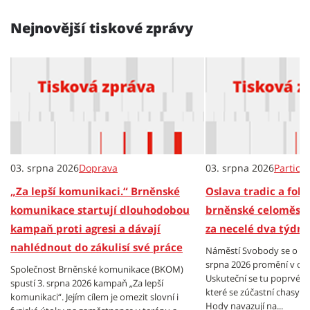
Nejnovější tiskové zprávy
03. srpna 2026
Doprava
03. srpna 2026
Partici
„Za lepší komunikaci.“ Brněnské
Oslava tradic a folkl
komunikace startují dlouhodobou
brněnské celoměsts
kampaň proti agresi a dávají
za necelé dva týdny
nahlédnout do zákulisí své práce
Náměstí Svobody se o vík
srpna 2026 promění v cen
Společnost Brněnské komunikace (BKOM)
Uskuteční se tu poprvé B
spustí 3. srpna 2026 kampaň „Za lepší
které se zúčastní chasy z
komunikaci“. Jejím cílem je omezit slovní i
Hody navazují na...