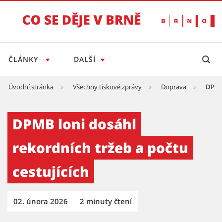
ČLÁNKY
DALŠÍ
Úvodní stránka
Všechny tiskové zprávy
Doprava
DPMB 
DPMB loni dosáhl rekordních tržeb a počtu c
DPMB loni dosáhl
rekordních tržeb a počtu
cestujících
02. února 2026
2 minuty čtení