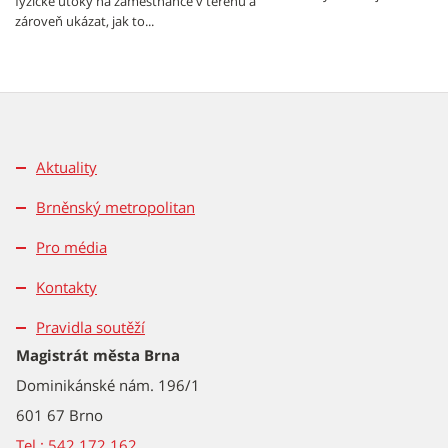
fyzické útoky na zaměstnance v terénu a
zároveň ukázat, jak to...
Aktuality
Brněnský metropolitan
Pro média
Kontakty
Pravidla soutěží
Magistrát města Brna
Dominikánské nám. 196/1
601 67 Brno
Tel.: 542 172 162