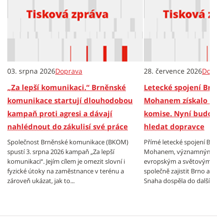
03. srpna 2026
Doprava
28. července 2026
Dop
„Za lepší komunikaci.“ Brněnské
Letecké spojení Brn
komunikace startují dlouhodobou
Mohanem získalo no
kampaň proti agresi a dávají
komise. Nyní budou
nahlédnout do zákulisí své práce
hledat dopravce
Společnost Brněnské komunikace (BKOM)
Přímé letecké spojení Br
spustí 3. srpna 2026 kampaň „Za lepší
Mohanem, významným 
komunikaci“. Jejím cílem je omezit slovní i
evropským a světovým hu
fyzické útoky na zaměstnance v terénu a
společně zajistit Brno a J
zároveň ukázat, jak to...
Snaha dospěla do další fá