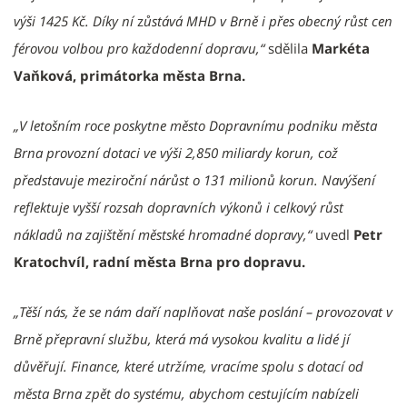
výši 1425 Kč. Díky ní
z
ůstává MHD v Brně i přes obecný růst cen
férovou volbou pro každodenní dopravu,“
sdělila
Markéta
Vaňková, primátorka města Brna.
„V letošním roce poskytne město Dopravnímu podniku města
Brna provozní dotaci ve výši 2,850 miliardy korun, což
představuje meziroční nárůst o 131 milionů korun. Navýšení
reflektuje vyšší rozsah dopravních výkonů i celkový růst
nákladů na zajištění městské hromadné dopravy,“
uvedl
Petr
Kratochvíl, radní města Brna pro dopravu.
„Těší nás, že se nám daří naplňovat naše poslání – provozovat v
Brně přepravní službu, která má vysokou kvalitu a lidé jí
důvěřují. Finance, které utržíme, vracíme spolu s dotací od
města Brna zpět do systému, abychom cestujícím nabízeli