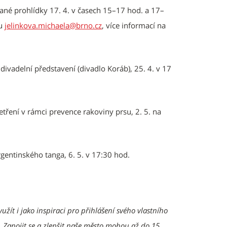
né prohlídky 17. 4. v časech 15–17 hod. a 17–
lu
jelinkova.michaela@brno.cz
, více informací na
divadelní představení (divadlo Koráb), 25. 4. v 17
ření v rámci prevence rakoviny prsu, 2. 5. na
rgentinského tanga, 6. 5. v 17:30 hod.
žít i jako inspiraci pro přihlášení svého vlastního
 Zapojit se a zlepšit naše město mohou až do 15.