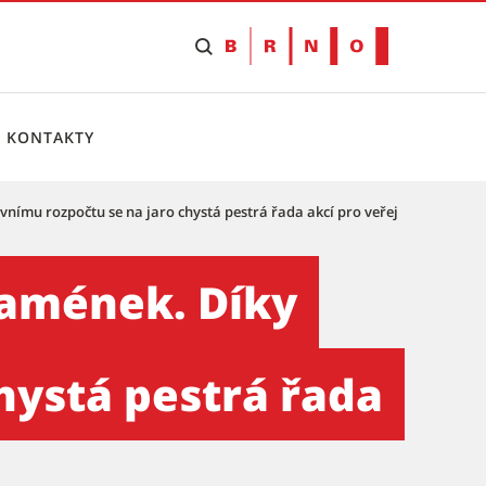
KONTAKTY
tivnímu rozpočtu se na jaro chystá pestrá řada akcí pro veřejnost
rticipativnímu rozpočtu se 
znamének. Díky
hystá pestrá řada