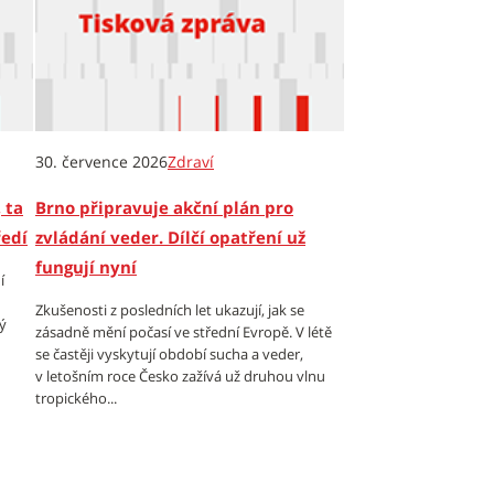
30. července 2026
Zdraví
 ta
Brno připravuje akční plán pro
ředí
zvládání veder. Dílčí opatření už
fungují nyní
í
Zkušenosti z posledních let ukazují, jak se
ý
zásadně mění počasí ve střední Evropě. V létě
se častěji vyskytují období sucha a veder,
v letošním roce Česko zažívá už druhou vlnu
tropického...