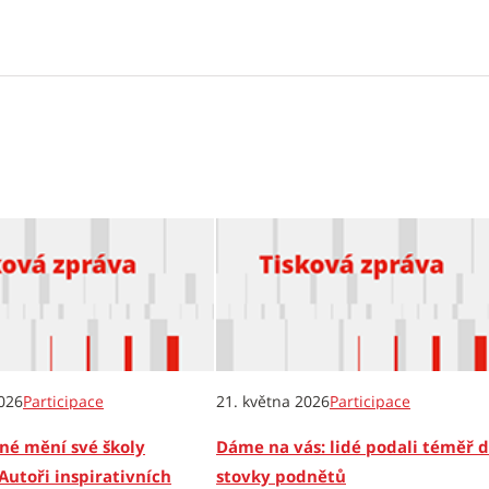
026
Participace
21. května 2026
Participace
né mění své školy
Dáme na vás: lidé podali téměř 
Autoři inspirativních
stovky podnětů