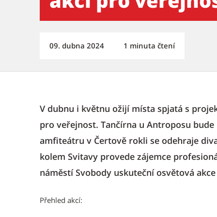
akcí pro veřejno
09. dubna 2024
1 minuta čtení
V dubnu i květnu ožijí místa spjatá s proj
pro veřejnost. Tančírna u Antroposu bude h
amfiteátru v Čertově rokli se odehraje diva
kolem Svitavy provede zájemce profesioná
náměstí Svobody uskuteční osvětová akce
Přehled akcí: