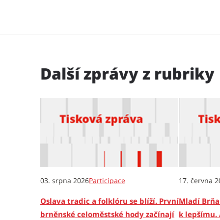
Další zprávy z rubriky
03. srpna 2026
Participace
17. června 2
Oslava tradic a folklóru se blíží. První
Mladí Brňa
brněnské celoměstské hody začínají
k lepšímu. 