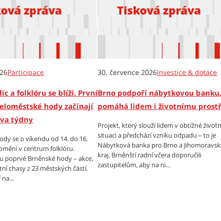
026
Participace
30. července 2026
Investice & dotace
ic a folklóru se blíží. První
Brno podpoří nábytkovou banku,
eloměstské hody začínají
pomáhá lidem i životnímu prost
dva týdny
Projekt, který slouží lidem v obtížné životn
situaci a předchází vzniku odpadu – to je
dy se o víkendu od 14. do 16.
Nábytková banka pro Brno a Jihomoravsk
omění v centrum folklóru.
kraj. Brněnští radní včera doporučili
tu poprvé Brněnské hody – akce,
zastupitelům, aby na ni...
tní chasy z 23 městských částí.
na...