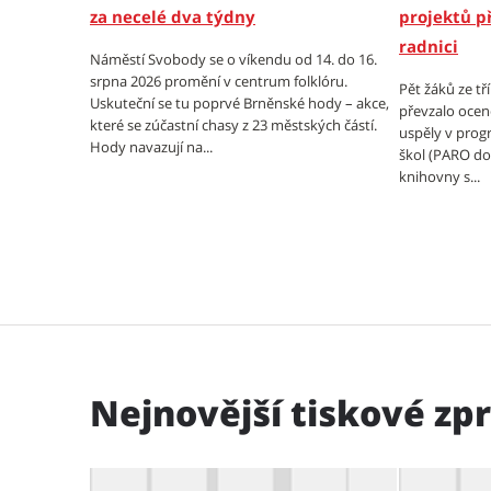
za necelé dva týdny
projektů p
radnici
Náměstí Svobody se o víkendu od 14. do 16.
srpna 2026 promění v centrum folklóru.
Pět žáků ze tř
Uskuteční se tu poprvé Brněnské hody – akce,
převzalo oceně
které se zúčastní chasy z 23 městských částí.
uspěly v prog
Hody navazují na...
škol (PARO do 
knihovny s...
Nejnovější tiskové zp