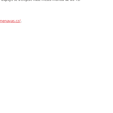
amenavas.cz/
.