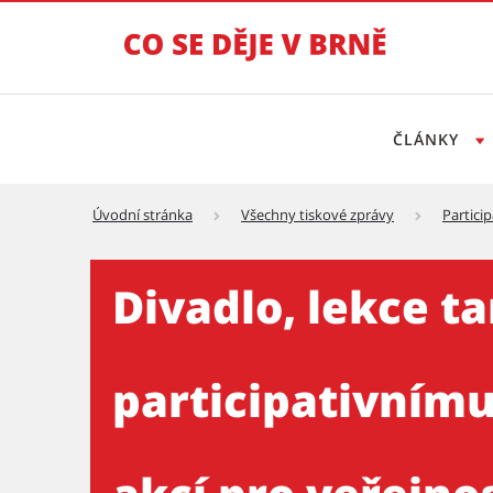
ČLÁNKY
Úvodní stránka
Všechny tiskové zprávy
Partici
Divadlo, lekce tance, ale i
Divadlo, lekce t
participativnímu