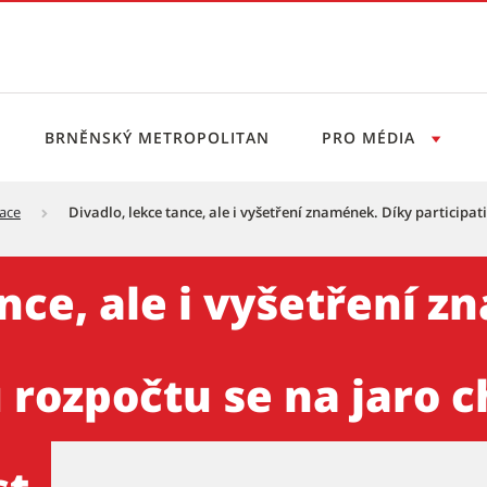
BRNĚNSKÝ METROPOLITAN
PRO MÉDIA
pace
Divadlo, lekce tance, ale i vyšetření znamének. Díky participa
 vyšetření znamének. Díky pa
ance, ale i vyšetření 
 rozpočtu se na jaro c