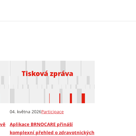
04. května 2026
Participace
dvě
Aplikace BRNOCARE přináší
komplexní přehled o zdravotnických