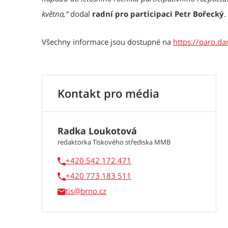
května,“
dodal
radní pro participaci Petr Bořecký
.
Všechny informace jsou dostupné na
https://paro.d
Kontakt pro média
Radka Loukotová
redaktorka Tiskového střediska MMB
+420 542 172 471
+420 773 183 511
tis