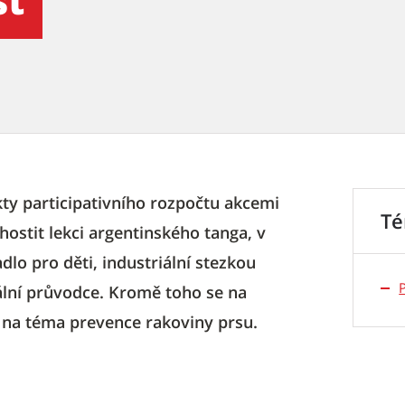
st
ekty participativního rozpočtu akcemi
T
ostit lekci argentinského tanga, v
dlo pro děti, industriální stezkou
lní průvodce. Kromě toho se na
 na téma prevence rakoviny prsu.