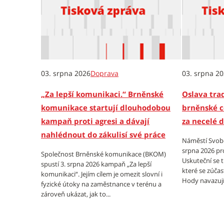
03. srpna 2026
Doprava
03. srpna 2
„Za lepší komunikaci.“ Brněnské
Oslava trad
komunikace startují dlouhodobou
brněnské c
kampaň proti agresi a dávají
za necelé 
nahlédnout do zákulisí své práce
Náměstí Svobo
srpna 2026 pr
Společnost Brněnské komunikace (BKOM)
Uskuteční se 
spustí 3. srpna 2026 kampaň „Za lepší
které se zúčas
komunikaci“. Jejím cílem je omezit slovní i
Hody navazují 
fyzické útoky na zaměstnance v terénu a
zároveň ukázat, jak to...