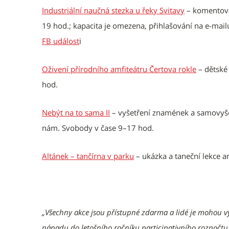
Industriální naučná stezka u řeky Svitavy
– komentova
19 hod.; kapacita je omezena, přihlašování na e-mai
FB událost
i
Oživení přírodního amfiteátru Čertova rokle
– dětské 
hod.
Nebýt na to sama II
– vyšetření znamének a samovyšet
nám. Svobody v čase 9–17 hod.
Altánek – tančírna v parku
– ukázka a taneční lekce a
„Všechny akce jsou přístupné zdarma a lidé je mohou vyu
nápadu do letošního ročníku participativního rozpočtu.