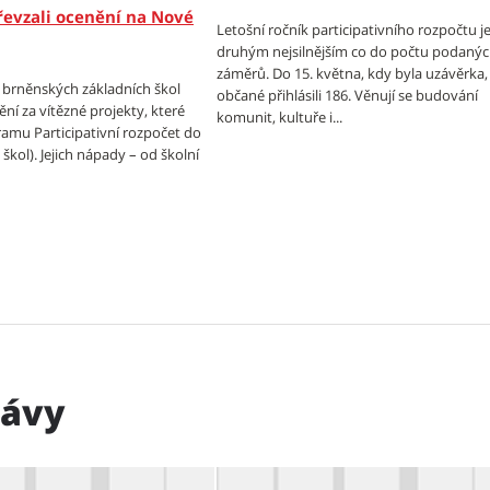
řevzali ocenění na Nové
Letošní ročník participativního rozpočtu j
druhým nejsilnějším co do počtu podaný
záměrů. Do 15. května, kdy byla uzávěrka, 
í brněnských základních škol
občané přihlásili 186. Věnují se budování
ní za vítězné projekty, které
komunit, kultuře i...
ramu Participativní rozpočet do
škol). Jejich nápady – od školní
rávy