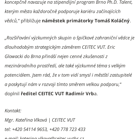
koncepčně navazuje na stipendijní program Brno Ph.D. Talent,
kterým město každoročně podporuje kariéru začínajících
vědců,
“ přibližuje
náměstek primátorky Tomáš Koláčný
.
„Rozšiřování výzkumných skupin o špičkové zahraniční vědce je
dlouhodobým strategickým záměrem CEITEC VUT. Eric
Glowacki do Brna přináší nejen cenné zkušenosti z
mezinárodního prostředí, ale také výzkumné téma s velkým
potenciálem. Jsem rád, že v tom vidí smysl i městští zastupitelé
a poskytují nám v rozvoji tímto směrem velkou podporu,
“
doplnil
ředitel CEITEC VUT Radimír Vrb
a.
Kontakt:
Mgr. Kateřina Vlková | CEITEC VUT
tel: +420 54114 9653, +420 778 723 433
e-mail: katerina.vlkova@ceitec.vutbr.cz