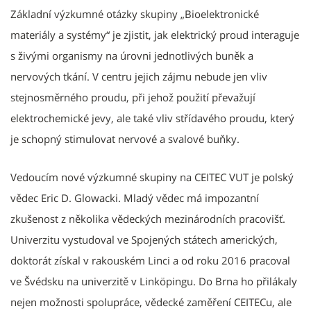
Základní výzkumné otázky skupiny „Bioelektronické
materiály a systémy“ je zjistit, jak elektrický proud interaguje
s živými organismy na úrovni jednotlivých buněk a
nervových tkání. V centru jejich zájmu nebude jen vliv
stejnosměrného proudu, při jehož použití převažují
elektrochemické jevy, ale také vliv střídavého proudu, který
je schopný stimulovat nervové a svalové buňky.
Vedoucím nové výzkumné skupiny na CEITEC VUT je polský
vědec Eric D. Glowacki. Mladý vědec má impozantní
zkušenost z několika vědeckých mezinárodních pracovišť.
Univerzitu vystudoval ve Spojených státech amerických,
doktorát získal v rakouském Linci a od roku 2016 pracoval
ve Švédsku na univerzitě v Linköpingu. Do Brna ho přilákaly
nejen možnosti spolupráce, vědecké zaměření CEITECu, ale