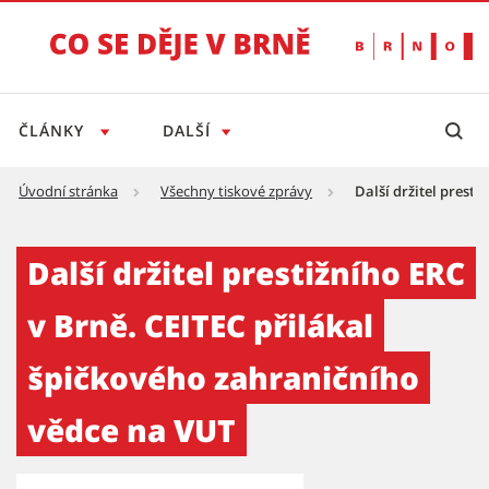
ČLÁNKY
DALŠÍ
Úvodní stránka
Všechny tiskové zprávy
Další držitel prest
Další držitel prestižního ERC v Brně. CEITEC
Další držitel prestižního ERC
v Brně. CEITEC přilákal
špičkového zahraničního
vědce na VUT