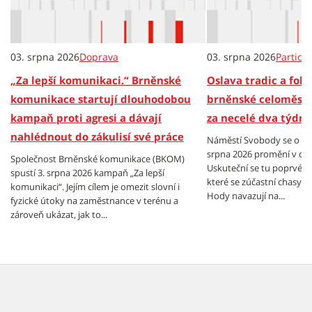
03. srpna 2026
Doprava
03. srpna 2026
Partici
„Za lepší komunikaci.“ Brněnské
Oslava tradic a folkl
komunikace startují dlouhodobou
brněnské celoměsts
kampaň proti agresi a dávají
za necelé dva týdny
nahlédnout do zákulisí své práce
Náměstí Svobody se o vík
srpna 2026 promění v cen
Společnost Brněnské komunikace (BKOM)
Uskuteční se tu poprvé B
spustí 3. srpna 2026 kampaň „Za lepší
které se zúčastní chasy z
komunikaci“. Jejím cílem je omezit slovní i
Hody navazují na...
fyzické útoky na zaměstnance v terénu a
zároveň ukázat, jak to...