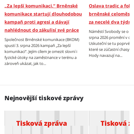
„Za lepší komunikaci.“ Brněnské
Oslava tradic a folkl
komunikace startují dlouhodobou
brněnské celoměsts
kampaň proti agresi a dávají
za necelé dva týdny
nahlédnout do zákulisí své práce
Náměstí Svobody se o vík
srpna 2026 promění v cen
Společnost Brněnské komunikace (BKOM)
Uskuteční se tu poprvé B
spustí 3. srpna 2026 kampaň „Za lepší
které se zúčastní chasy z
komunikaci“. Jejím cílem je omezit slovní i
Hody navazují na...
fyzické útoky na zaměstnance v terénu a
zároveň ukázat, jak to...
Nejnovější tiskové zprávy