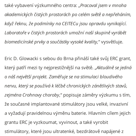
také vybavení výzkumného centra: „
Pracoval jsem v mnoha
akademických čistých prostorách po celém světě a nepřeháním,
když řeknu, že podmínky na CEITECu jsou opravdu vynikající.
Laboratoře v čistých prostorách umožní naší skupině vyrábět
biomedicínské prvky a součástky vysoké kvality,
“ vysvětluje.
Eric D. Glowacki s sebou do Brna přináší také svůj ERC grant,
který patří mezi ty nejprestižnější na světě. „
Aktuálně se jedná
o náš největší projekt. Zaměřuje se na stimulaci bloudivého
nervu, který se používá k léčbě chronických zánětlivých stavů,
zejména Crohnovy choroby
,“ popisuje záměry výzkumu s tím,
že současné implantované stimulátory jsou velké, invazivní
a vyžadují pravidelnou výměnu baterie. Hlavním cílem jejich
grantu ERC je vyzkoumat, vyvinout, a také vyrobit
stimulátory, které jsou ultratenké, bezdrátově napájené z