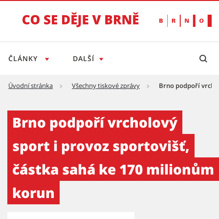
ČLÁNKY
DALŠÍ
Úvodní stránka
Všechny tiskové zprávy
Brno podpoří vrchol
Brno podpoří vrcholový sport i provoz sport
Brno podpoří vrcholový
sport i provoz sportovišť,
částka sahá ke 170 milionům
korun