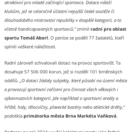
atraktivní pro mladé začínající sportovce. Dotace náleží
klubům, jež se celoročně účastní nejvyšší české soutěže či
dlouhodobého mistrovství republiky v dospělé kategorii, a to
včetně handicapovaných sportovců,“
zmínil
radní pro oblast
sportu Tomáš Aberl
. O peníze se podělí 77 žadatelů, kteří
splnili veškeré náležitosti.
Radní zároveň schvalovali dotaci na provoz sportovišť. Ta
dosahuje 57 506 000 korun, jež si rozdělí 101 brněnských
oddílů.
„O dotaci žádaly subjekty, které působí na území města
a provozují sportovní zařízení pro činnost všech věkových i
výkonnostních kategorií. Jde například o sportovní areály a
hřiště, haly, tělocvičny, plavecké bazény nebo atletické dráhy,“
podotkla
primátorka města Brna Markéta Vaňková
.