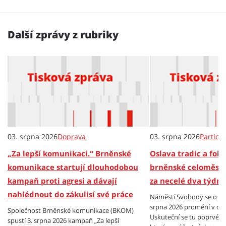
Další zprávy z rubriky
03. srpna 2026
Doprava
03. srpna 2026
Partici
„Za lepší komunikaci.“ Brněnské
Oslava tradic a folkl
komunikace startují dlouhodobou
brněnské celoměsts
kampaň proti agresi a dávají
za necelé dva týdny
nahlédnout do zákulisí své práce
Náměstí Svobody se o vík
srpna 2026 promění v cen
Společnost Brněnské komunikace (BKOM)
Uskuteční se tu poprvé B
spustí 3. srpna 2026 kampaň „Za lepší