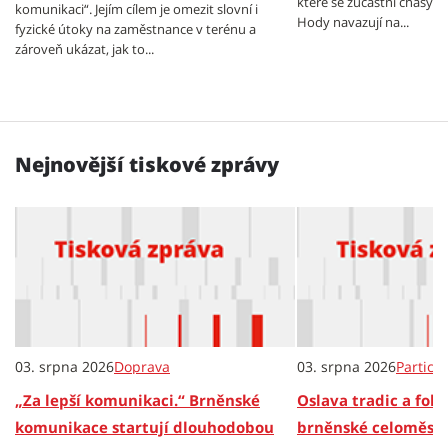
které se zúčastní chasy z
komunikaci“. Jejím cílem je omezit slovní i
Hody navazují na...
fyzické útoky na zaměstnance v terénu a
zároveň ukázat, jak to...
Nejnovější tiskové zprávy
03. srpna 2026
Doprava
03. srpna 2026
Partici
„Za lepší komunikaci.“ Brněnské
Oslava tradic a folkl
komunikace startují dlouhodobou
brněnské celoměsts