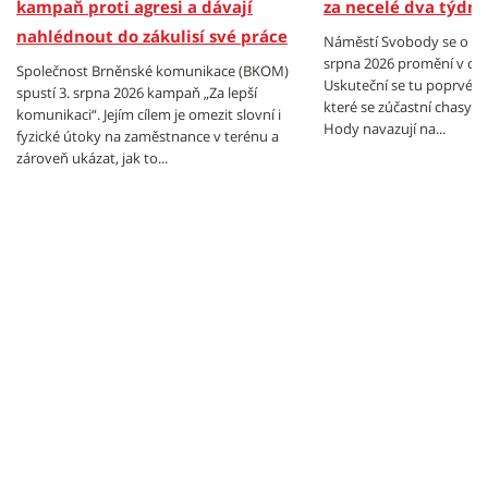
kampaň proti agresi a dávají
za necelé dva týdny
nahlédnout do zákulisí své práce
Náměstí Svobody se o vík
srpna 2026 promění v cen
Společnost Brněnské komunikace (BKOM)
Uskuteční se tu poprvé B
spustí 3. srpna 2026 kampaň „Za lepší
které se zúčastní chasy z
komunikaci“. Jejím cílem je omezit slovní i
Hody navazují na...
fyzické útoky na zaměstnance v terénu a
zároveň ukázat, jak to...