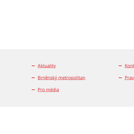
Aktuality
Kont
Brněnský metropolitan
Prav
Pro média
Všechna práva vyhrazen