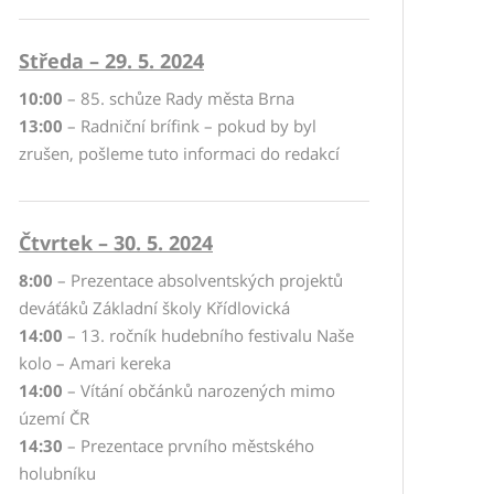
Středa – 29. 5. 2024
10:00
– 85. schůze Rady města Brna
13:00
– Radniční brífink – pokud by byl
zrušen, pošleme tuto informaci do redakcí
Čtvrtek – 30. 5. 2024
8:00
– Prezentace absolventských projektů
deváťáků Základní školy Křídlovická
14:00
– 13. ročník hudebního festivalu Naše
kolo – Amari kereka
14:00
– Vítání občánků narozených mimo
území ČR
14:30
– Prezentace prvního městského
holubníku