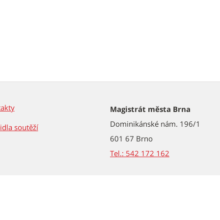
akty
Magistrát města Brna
Dominikánské nám. 196/1
idla soutěží
601 67 Brno
Tel.: 542 172 162
2026 © Statutární město Brno
a – použití obsahu nebo jeho částí je možné pouze se souhlasem