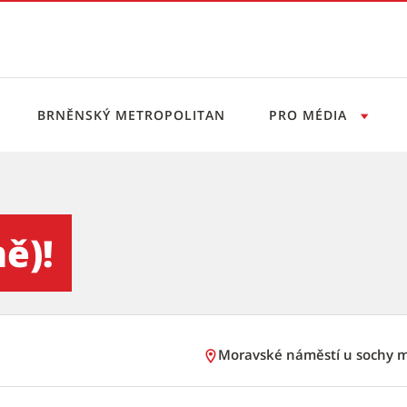
BRNĚNSKÝ METROPOLITAN
PRO MÉDIA
vý servis
ě)!
Moravské náměstí u sochy m