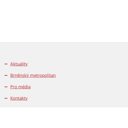
Aktuality
Brněnský metropolitan
Pro média
Kontakty
Pravidla soutěží
Magistrát města Brna
Dominikánské nám. 196/1