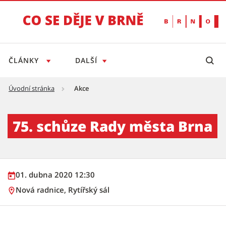
ČLÁNKY
DALŠÍ
Úvodní stránka
Akce
75. schůze Rady města Brna - Tiskový servis
75. schůze Rady města Brna
01. dubna 2020 12:30
Nová radnice, Rytířský sál