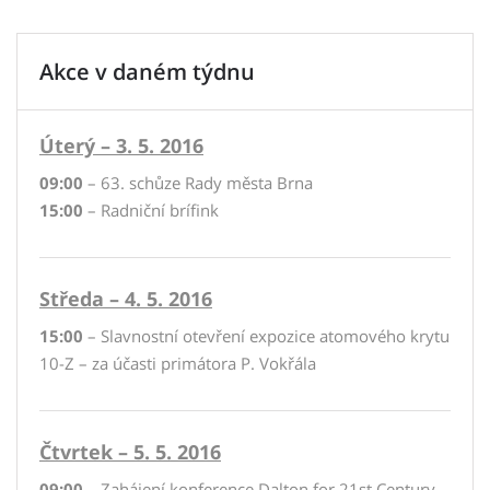
Akce v daném týdnu
Úterý – 3. 5. 2016
09:00
– 63. schůze Rady města Brna
15:00
– Radniční brífink
Středa – 4. 5. 2016
15:00
– Slavnostní otevření expozice atomového krytu
10-Z – za účasti primátora P. Vokřála
Čtvrtek – 5. 5. 2016
09:00
– Zahájení konference Dalton for 21st Century –