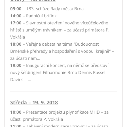
09:00
– 183. schůze Rady města Brna
14:00
– Radniční brífink
17:00
– Slavnostní otevření nového víceúčelového
hřiště s umělým trávníkem – za účasti primátora P.
Vokřála
18:00
– Veřejná debata na téma "Budoucnost
Brněnské přehrady a hospodaření s vodou krajině“ –
za účasti nám...
19:00
– Inaugurační koncert, na němž se představí
nový šéfdirigent Filharmonie Brno Dennis Russell
Davies – ...
Středa – 19. 9. 2018
10:00
– Prezentace projektu plynofikace MHD – za
účasti primátora P. Vokřála
11:00
– Zahájení modernizace vozovny – za účasti