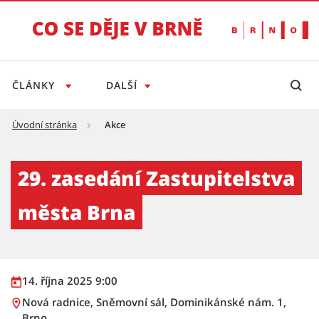
ČLÁNKY
DALŠÍ
Úvodní stránka
Akce
29. zasedání Zastupitelstva města Brna - Ti
29. zasedání Zastupitelstva
města Brna
14. října 2025 9:00
Nová radnice, Sněmovní sál, Dominikánské nám. 1,
Brno