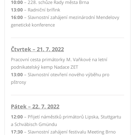
10:00
– 228. schůze Rady města Brna
13:00
– Radniční brífink
16:00
– Slavnostní zahájení mezinárodní Mendelovy
genetické konference
Čtvrtek – 21. 7. 2022
Pracovní cesta primátorky M. Vaňkové na letní
podnikatelský kemp Nadace ZET
13:00
– Slavnostní otevření nového výběhu pro
pštrosy
Pátek – 22. 7. 2022
12:00
– Přijetí náměstků primátorů Lipska, Stuttgartu
a Schväbisch Gmündu
17:30
– Slavnostní zahájení festivalu Meeting Brno