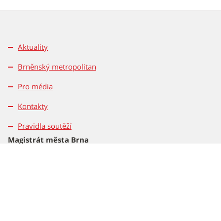
Aktuality
Brněnský metropolitan
Pro média
Kontakty
Pravidla soutěží
Magistrát města Brna
Dominikánské nám. 196/1
601 67 Brno
Tel.: 542 172 162