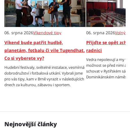
06. srpna 2026
Víkendové tipy
06. srpna 2026
Volný č
Víkend bude patřit hudbě,
Přijďte se opět zch
planetám, fotbalu či vile Tugendhat.
radnici
Co si vyberete vy?
Vedra nepolevují a my v
možnost se před nimi al
Hudební festivaly, světelné instalace, vesmírná
schovat v Rytířském sále
dobrodružství i fotbalová utkání. Vybrali jsme
Dominikánském náměstí.
pro vás tipy, kam v Brně vyrazit v následujících
dnech za kulturou, zábavou i sportem.
Nejnovější články