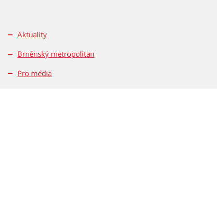
Aktuality
Brněnský metropolitan
Pro média
Kontakty
Pravidla soutěží
Magistrát města Brna
Dominikánské nám. 196/1
601 67 Brno
Tel.: 542 172 162