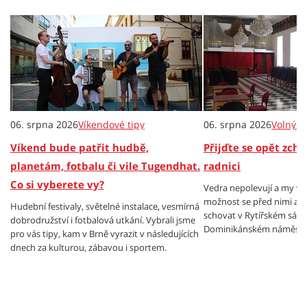
06. srpna 2026
Víkendové tipy
06. srpna 2026
Volný č
Víkend bude patřit hudbě,
Přijďte se opět zch
planetám, fotbalu či vile Tugendhat.
radnici
Co si vyberete vy?
Vedra nepolevují a my v
možnost se před nimi al
Hudební festivaly, světelné instalace, vesmírná
schovat v Rytířském sále
dobrodružství i fotbalová utkání. Vybrali jsme
Dominikánském náměstí.
pro vás tipy, kam v Brně vyrazit v následujících
dnech za kulturou, zábavou i sportem.