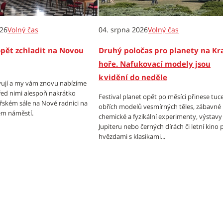
026
Volný čas
04. srpna 2026
Volný čas
opět zchladit na Novou
Druhý poločas pro planety na Kr
hoře. Nafukovací modely jsou
k vidění do neděle
ují a my vám znovu nabízíme
ed nimi alespoň nakrátko
Festival planet opět po měsíci přinese tuc
ířském sále na Nové radnici na
obřích modelů vesmírných těles, zábavné
m náměstí.
chemické a fyzikální experimenty, výstavy
Jupiteru nebo černých dírách či letní kino
hvězdami s klasikami...