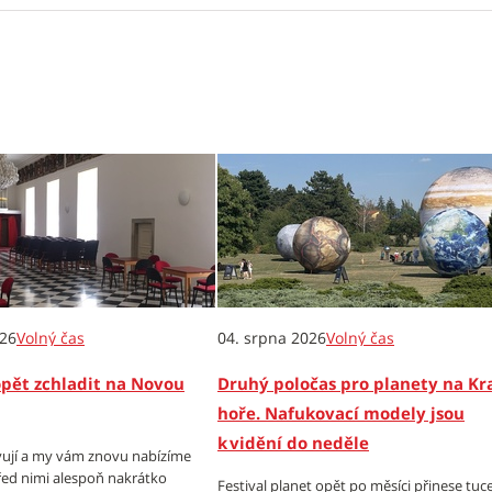
026
Volný čas
04. srpna 2026
Volný čas
opět zchladit na Novou
Druhý poločas pro planety na Kr
hoře. Nafukovací modely jsou
k vidění do neděle
ují a my vám znovu nabízíme
ed nimi alespoň nakrátko
Festival planet opět po měsíci přinese tuc