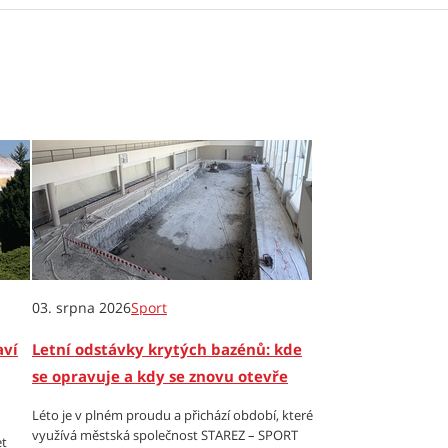
03. srpna 2026
Sport
aví
Letní odstávky krytých bazénů: kde
se opravuje a kdy se znovu otevře
Léto je v plném proudu a přichází období, které
využívá městská společnost STAREZ – SPORT
et