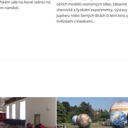
ířském sále na Nové radnici na
obřích modelů vesmírných těles, zábavné
m náměstí.
chemické a fyzikální experimenty, výstavy
Jupiteru nebo černých dírách či letní kino
hvězdami s klasikami...