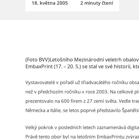
18. května 2005
2 minuty čtení
(Foto BVV)Letošního Mezinárodní veletrh obalo
EmbaxPrint (17. – 20. 5.) se stal ve své historii, 
Vystavovatelé v pořadí už třiadvacátého ročníku obsa
než v předchozím ročníku v roce 2003. Na celkové p
prezentovalo na 600 firem z 27 zemí světa. Vedle tra
Německa a Itálie, se letos poprvé představilo Španěls
Velký pokrok v posledních letech zaznamenává digital
Právě tento obor byl na letošním EmbaxPrintu zvýra