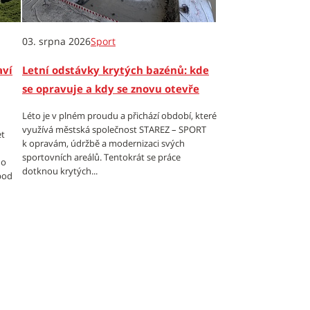
03. srpna 2026
Sport
aví
Letní odstávky krytých bazénů: kde
se opravuje a kdy se znovu otevře
Léto je v plném proudu a přichází období, které
využívá městská společnost STAREZ – SPORT
et
k opravám, údržbě a modernizaci svých
sportovních areálů. Tentokrát se práce
 o
dotknou krytých...
 pod