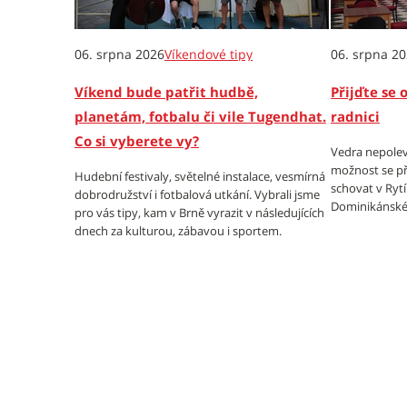
06. srpna 2026
Víkendové tipy
06. srpna 2
Víkend bude patřit hudbě,
Přijďte se 
planetám, fotbalu či vile Tugendhat.
radnici
Co si vyberete vy?
Vedra nepolev
možnost se př
Hudební festivaly, světelné instalace, vesmírná
schovat v Ryt
dobrodružství i fotbalová utkání. Vybrali jsme
Dominikánské
pro vás tipy, kam v Brně vyrazit v následujících
dnech za kulturou, zábavou i sportem.