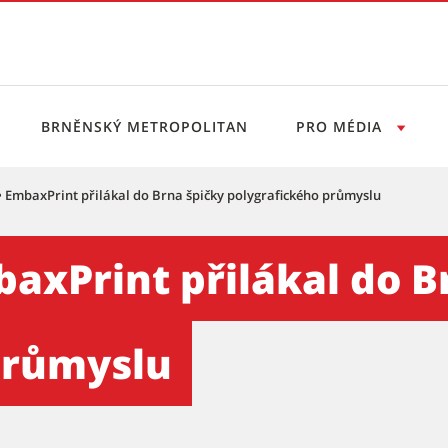
BRNĚNSKÝ METROPOLITAN
PRO MÉDIA
. • EmbaxPrint přilákal do Brna špičky polygrafického průmyslu
přilákal do Brna špičky poly
mbaxPrint přilákal do 
průmyslu