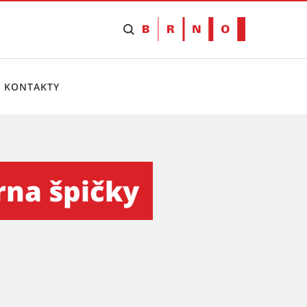
KONTAKTY
grafického průmyslu - Tisko
Brna špičky