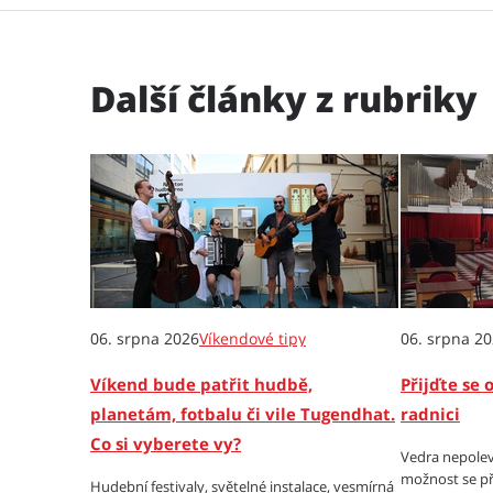
Další články z rubriky
06. srpna 2026
Víkendové tipy
06. srpna 2
Víkend bude patřit hudbě,
Přijďte se 
planetám, fotbalu či vile Tugendhat.
radnici
Co si vyberete vy?
Vedra nepolev
možnost se př
Hudební festivaly, světelné instalace, vesmírná