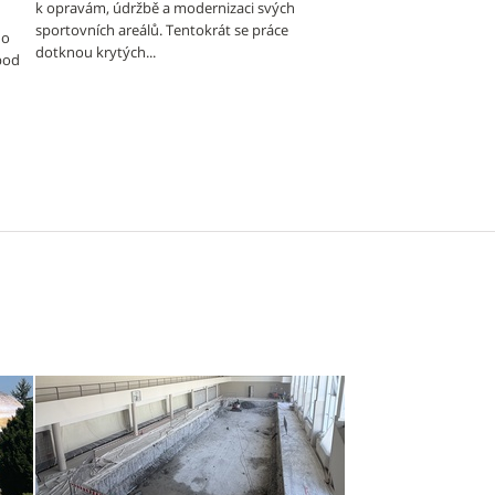
k opravám, údržbě a modernizaci svých
sportovních areálů. Tentokrát se práce
 o
dotknou krytých...
 pod