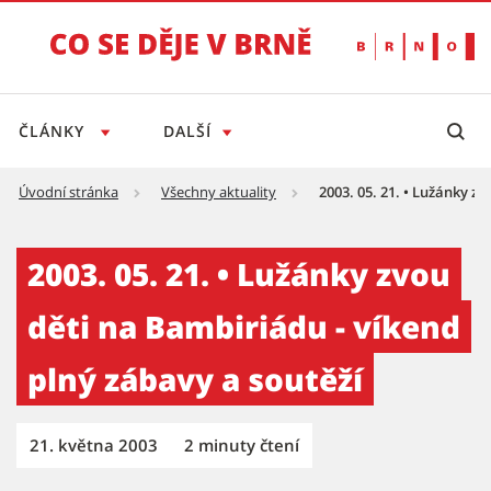
ČLÁNKY
DALŠÍ
Úvodní stránka
Všechny aktuality
2003. 05. 21. • Lužánky z
2003. 05. 21. • Lužánky zvou děti na Bambiri
2003. 05. 21. • Lužánky zvou
děti na Bambiriádu - víkend
plný zábavy a soutěží
21. května 2003
2 minuty čtení