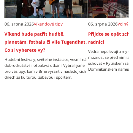
06. srpna 2026
Víkendové tipy
06. srpna 2026
Volný č
Víkend bude patřit hudbě,
Přijďte se opět zch
planetám, fotbalu či vile Tugendhat.
radnici
Co si vyberete vy?
Vedra nepolevují a my v
možnost se před nimi al
Hudební festivaly, světelné instalace, vesmírná
schovat v Rytířském sále
dobrodružství i fotbalová utkání. Vybrali jsme
Dominikánském náměstí.
pro vás tipy, kam v Brně vyrazit v následujících
dnech za kulturou, zábavou i sportem.