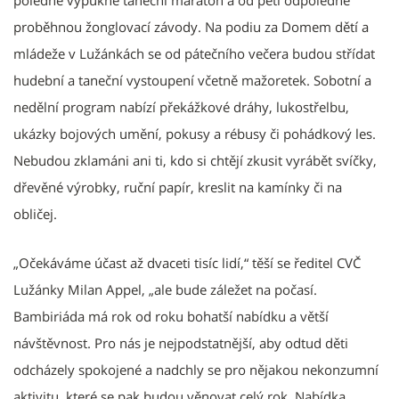
poledne vypukne taneční maraton a od pěti odpoledne
proběhnou žonglovací závody. Na podiu za Domem dětí a
mládeže v Lužánkách se od pátečního večera budou střídat
hudební a taneční vystoupení včetně mažoretek. Sobotní a
nedělní program nabízí překážkové dráhy, lukostřelbu,
ukázky bojových umění, pokusy a rébusy či pohádkový les.
Nebudou zklamáni ani ti, kdo si chtějí zkusit vyrábět svíčky,
dřevěné výrobky, ruční papír, kreslit na kamínky či na
obličej.
„Očekáváme účast až dvaceti tisíc lidí,“ těší se ředitel CVČ
Lužánky Milan Appel, „ale bude záležet na počasí.
Bambiriáda má rok od roku bohatší nabídku a větší
návštěvnost. Pro nás je nejpodstatnější, aby odtud děti
odcházely spokojené a nadchly se pro nějakou nekonzumní
aktivitu, které se pak budou věnovat celý rok. Nabídka