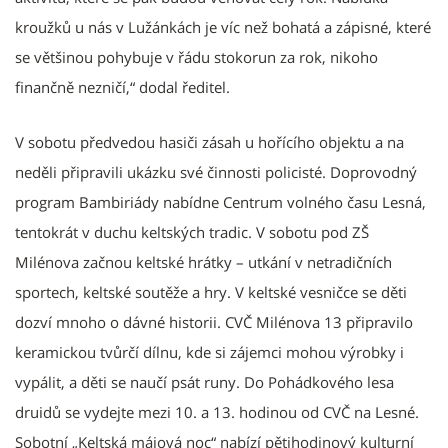
kroužků u nás v Lužánkách je víc než bohatá a zápisné, které
se většinou pohybuje v řádu stokorun za rok, nikoho
finančně nezničí,“ dodal ředitel.
V sobotu předvedou hasiči zásah u hořícího objektu a na
neděli připravili ukázku své činnosti policisté. Doprovodný
program Bambiriády nabídne Centrum volného času Lesná,
tentokrát v duchu keltských tradic. V sobotu pod ZŠ
Milénova začnou keltské hrátky – utkání v netradičních
sportech, keltské soutěže a hry. V keltské vesničce se děti
dozví mnoho o dávné historii. CVČ Milénova 13 připravilo
keramickou tvůrčí dílnu, kde si zájemci mohou výrobky i
vypálit, a děti se naučí psát runy. Do Pohádkového lesa
druidů se vydejte mezi 10. a 13. hodinou od CVČ na Lesné.
Sobotní „Keltská májová noc“ nabízí pětihodinový kulturní