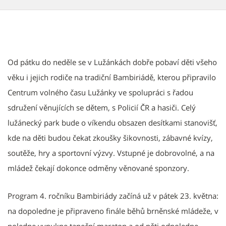
Od pátku do neděle se v Lužánkách dobře pobaví děti všeho
věku i jejich rodiče na tradiční Bambiriádě, kterou připravilo
Centrum volného času Lužánky ve spolupráci s řadou
sdružení věnujících se dětem, s Policií ČR a hasiči. Celý
lužánecký park bude o víkendu obsazen desítkami stanovišť,
kde na děti budou čekat zkoušky šikovnosti, zábavné kvízy,
soutěže, hry a sportovní výzvy. Vstupné je dobrovolné, a na
mládež čekají dokonce odměny věnované sponzory.
Program 4. ročníku Bambiriády začíná už v pátek 23. května:
na dopoledne je připraveno finále běhů brněnské mládeže, v