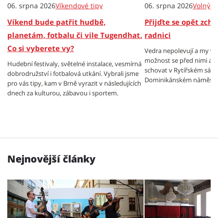
06. srpna 2026
Víkendové tipy
06. srpna 2026
Volný č
Víkend bude patřit hudbě,
Přijďte se opět zch
planetám, fotbalu či vile Tugendhat.
radnici
Co si vyberete vy?
Vedra nepolevují a my v
možnost se před nimi al
Hudební festivaly, světelné instalace, vesmírná
schovat v Rytířském sále
dobrodružství i fotbalová utkání. Vybrali jsme
Dominikánském náměstí.
pro vás tipy, kam v Brně vyrazit v následujících
dnech za kulturou, zábavou i sportem.
Nejnovější články