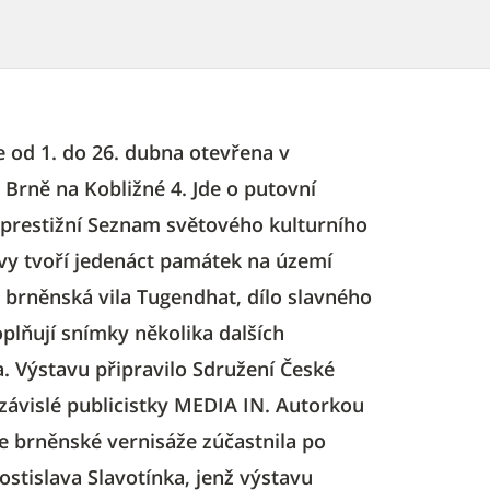
 od 1. do 26. dubna otevřena v
Brně na Kobližné 4. Jde o putovní
 prestižní Seznam světového kulturního
avy tvoří jedenáct památek na území
i brněnská vila Tugendhat, dílo slavného
plňují snímky několika dalších
a. Výstavu připravilo Sdružení České
závislé publicistky MEDIA IN. Autorkou
se brněnské vernisáže zúčastnila po
stislava Slavotínka, jenž výstavu