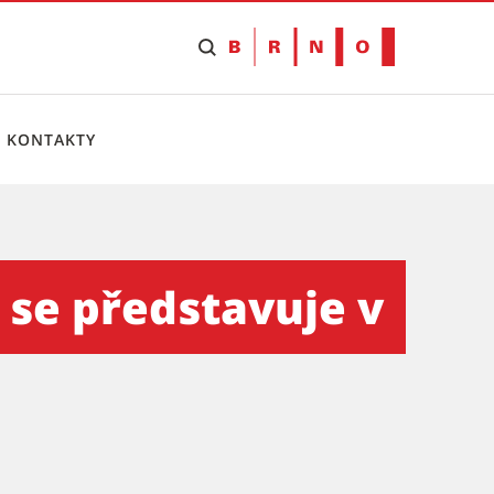
KONTAKTY
v Brně - Tiskový servis
O se představuje v