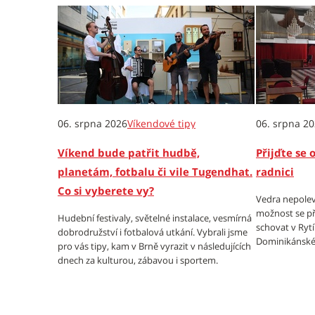
06. srpna 2026
Víkendové tipy
06. srpna 2
Víkend bude patřit hudbě,
Přijďte se 
planetám, fotbalu či vile Tugendhat.
radnici
Co si vyberete vy?
Vedra nepolev
možnost se př
Hudební festivaly, světelné instalace, vesmírná
schovat v Ryt
dobrodružství i fotbalová utkání. Vybrali jsme
Dominikánské
pro vás tipy, kam v Brně vyrazit v následujících
dnech za kulturou, zábavou i sportem.