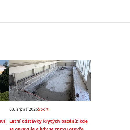
03. srpna 2026
Sport
aví
Letní odstávky krytých bazénů: kde
se opravuje a kdy se znovu otevře