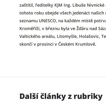
zaštítil, ředitelky KJM Ing. Libuše Nivnick
tohoto roku obejde všech jedenáct našich
seznamu UNESCO, na každém místě potrvá 
Kroměříži, v březnu byla ve Žďáru nad Sáz
Valtického areálu, Litomyšle, Holašovic, 
skončí v prosinci v Českém Krumlově.
Další články z rubriky