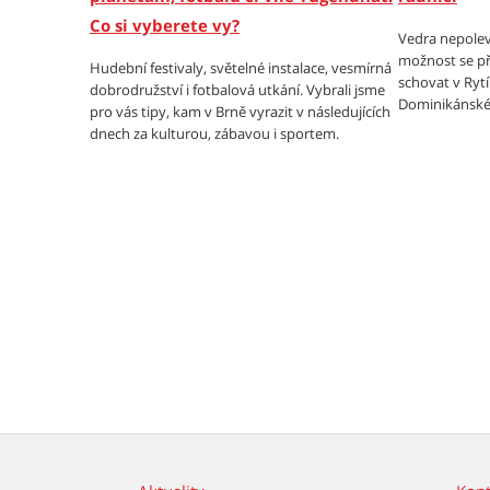
Co si vyberete vy?
Vedra nepolev
možnost se př
Hudební festivaly, světelné instalace, vesmírná
schovat v Ryt
dobrodružství i fotbalová utkání. Vybrali jsme
Dominikánské
pro vás tipy, kam v Brně vyrazit v následujících
dnech za kulturou, zábavou i sportem.