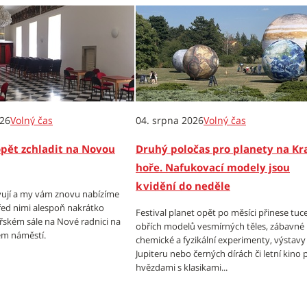
026
Volný čas
04. srpna 2026
Volný čas
opět zchladit na Novou
Druhý poločas pro planety na Kr
hoře. Nafukovací modely jsou
k vidění do neděle
ují a my vám znovu nabízíme
ed nimi alespoň nakrátko
Festival planet opět po měsíci přinese tuc
ířském sále na Nové radnici na
obřích modelů vesmírných těles, zábavné
m náměstí.
chemické a fyzikální experimenty, výstavy
Jupiteru nebo černých dírách či letní kino
hvězdami s klasikami...