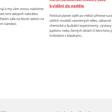
k vidění do neděle
ují a my vám znovu nabízíme
ed nimi alespoň nakrátko
Festival planet opět po měsíci přinese tuc
ířském sále na Nové radnici na
obřích modelů vesmírných těles, zábavné
m náměstí.
chemické a fyzikální experimenty, výstavy
Jupiteru nebo černých dírách či letní kino
hvězdami s klasikami...