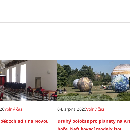
026
Volný čas
04. srpna 2026
Volný čas
opět zchladit na Novou
Druhý poločas pro planety na Kr
hoře. Nafukovací modely jsou