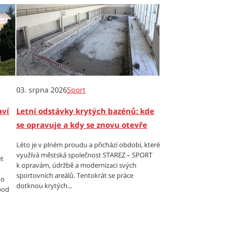
03. srpna 2026
Sport
aví
Letní odstávky krytých bazénů: kde
se opravuje a kdy se znovu otevře
Léto je v plném proudu a přichází období, které
využívá městská společnost STAREZ – SPORT
et
k opravám, údržbě a modernizaci svých
sportovních areálů. Tentokrát se práce
 o
dotknou krytých...
 pod