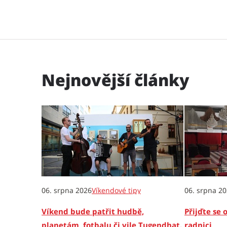
Nejnovější články
06. srpna 2026
Víkendové tipy
06. srpna 2
Víkend bude patřit hudbě,
Přijďte se 
planetám, fotbalu či vile Tugendhat.
radnici