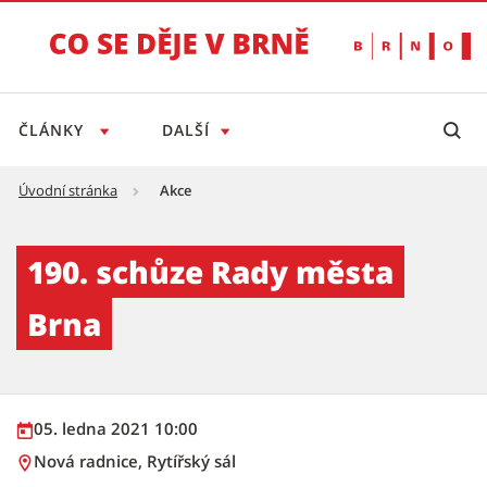
ČLÁNKY
DALŠÍ
Úvodní stránka
Akce
190. schůze Rady města Brna - Tiskový servi
190. schůze Rady města
Brna
05. ledna 2021 10:00
Nová radnice, Rytířský sál