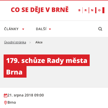
ČLÁNKY
DALŠÍ
Úvodní stránka
Akce
179. schůze Rady města Brna - Tiskový serv
179. schůze Rady města
Brna
21. srpna 2018 09:00
Brno