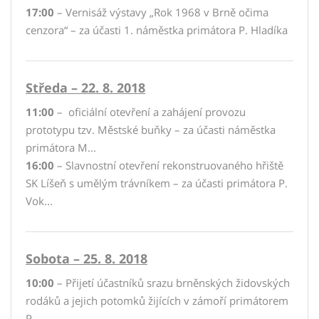
17:00
– Vernisáž výstavy „Rok 1968 v Brně očima
cenzora“ – za účasti 1. náměstka primátora P. Hladíka
Středa – 22. 8. 2018
11:00
– oficiální otevření a zahájení provozu
prototypu tzv. Městské buňky – za účasti náměstka
primátora M...
16:00
– Slavnostní otevření rekonstruovaného hřiště
SK Líšeň s umělým trávníkem – za účasti primátora P.
Vok...
Sobota – 25. 8. 2018
10:00
– Přijetí účastníků srazu brněnských židovských
rodáků a jejich potomků žijících v zámoří primátorem
P...