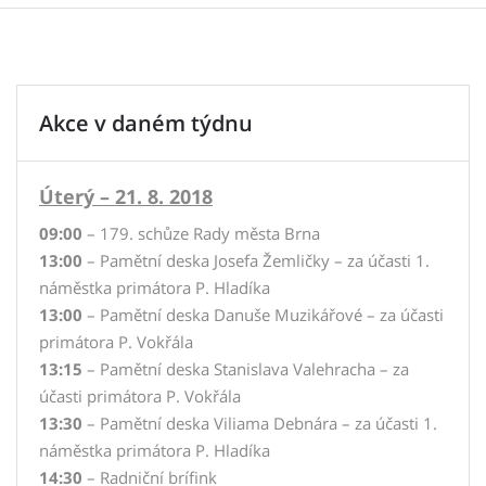
Akce v daném týdnu
Úterý – 21. 8. 2018
09:00
– 179. schůze Rady města Brna
13:00
– Pamětní deska Josefa Žemličky – za účasti 1.
náměstka primátora P. Hladíka
13:00
– Pamětní deska Danuše Muzikářové – za účasti
primátora P. Vokřála
13:15
– Pamětní deska Stanislava Valehracha – za
účasti primátora P. Vokřála
13:30
– Pamětní deska Viliama Debnára – za účasti 1.
náměstka primátora P. Hladíka
14:30
– Radniční brífink