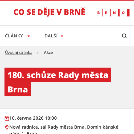
ČLÁNKY
DALŠÍ
Úvodní stránka
Akce
180. schůze Rady města Brna - Tiskový servi
180. schůze Rady města
Brna
10. června 2026 10:00
Nová radnice, sál Rady města Brna, Dominikánské
nám. 1, Brno