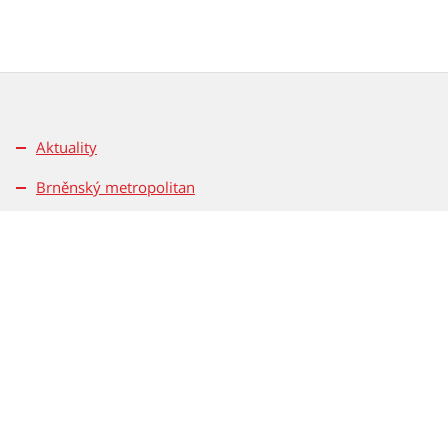
Aktuality
Brněnský metropolitan
Pro média
Kontakty
Pravidla soutěží
Magistrát města Brna
Dominikánské nám. 196/1
601 67 Brno
Tel.: 542 172 162