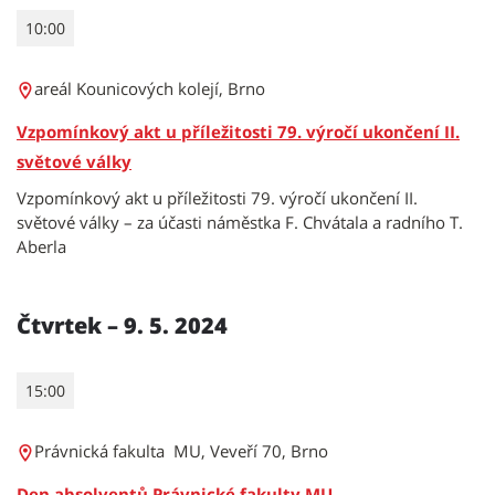
10:00
areál Kounicových kolejí, Brno
Vzpomínkový akt u příležitosti 79. výročí ukončení II.
světové války
Vzpomínkový akt u příležitosti 79. výročí ukončení II.
světové války – za účasti náměstka F. Chvátala a radního T.
Aberla
Čtvrtek – 9. 5. 2024
15:00
Právnická fakulta MU, Veveří 70, Brno
Den absolventů Právnické fakulty MU