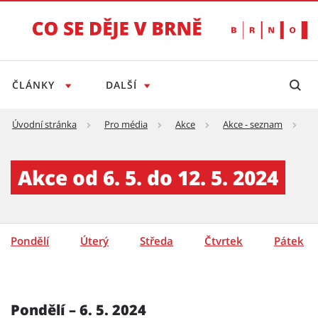
ČLÁNKY
DALŠÍ
Úvodní stránka
Pro média
Akce
Akce - seznam
A
Akce - týden - detail - Tiskový servis
Akce od 6. 5. do 12. 5. 2024
Pondělí
Úterý
Středa
Čtvrtek
Pátek
Pondělí – 6. 5. 2024