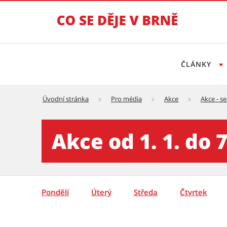
ČLÁNKY
Úvodní stránka
Pro média
Akce
Akce - s
Akce - týden - detail - Tisko
Akce od 1. 1. do 7
Pondělí
Úterý
Středa
Čtvrtek