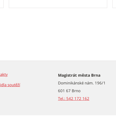
akty
Magistrát města Brna
Dominikánské nám. 196/1
idla soutěží
601 67 Brno
Tel.: 542 172 162