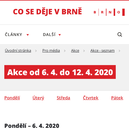
ČLÁNKY
DALŠÍ
Úvodní stránka
Pro média
Akce
Akce - seznam
A
Akce - týden - detail - Tiskový servis
Akce od 6. 4. do 12. 4. 2020
Pondělí
Úterý
Středa
Čtvrtek
Pátek
Pondělí – 6. 4. 2020