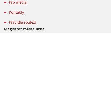
Pro média
Kontakty
Pravidla soutěží
Magistrát města Brna
Dominikánské nám. 196/1
601 67 Brno
Tel.: 542 172 162
2026 © Statutární město Brno
Všechna práva vyhrazena – použití obsahu nebo jeho částí je
možné pouze se souhlasem Magistrátu města Brna.