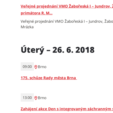
Veřejné projednání VMO Žabořeská I – Jundrov, 
primátora R. M...
Veřejné projednání VMO Žabořeská I – Jundrov, Žabo
Mrázka
Úterý – 26. 6. 2018
Brno
09:00
175. schůze Rady města Brna
Brno
13:00
Zahájení akce Den s integrovaným záchranným s