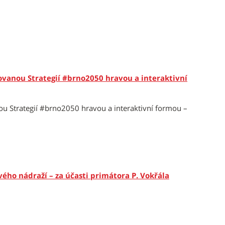
ovanou Strategií #brno2050 hravou a interaktivní
ou Strategií #brno2050 hravou a interaktivní formou –
ého nádraží – za účasti primátora P. Vokřála