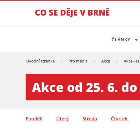
ČLÁNKY
Úvodní stránka
Pro média
Akce
Akce - s
Akce - týden - detail - Tisko
Akce od 25. 6. do 
Pondělí
Úterý
Středa
Čtvrtek