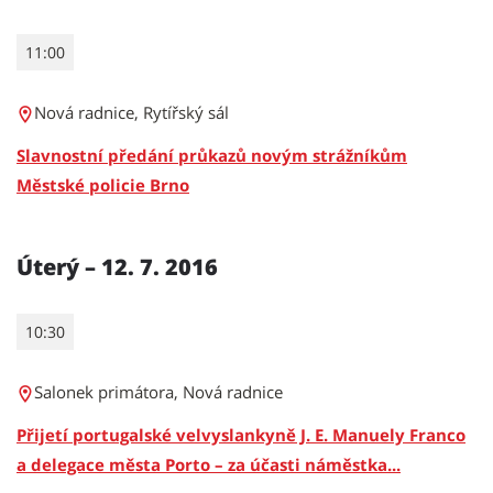
11:00
Nová radnice, Rytířský sál
Slavnostní předání průkazů novým strážníkům
Městské policie Brno
Úterý – 12. 7. 2016
10:30
Salonek primátora, Nová radnice
Přijetí portugalské velvyslankyně J. E. Manuely Franco
a delegace města Porto – za účasti náměstka...