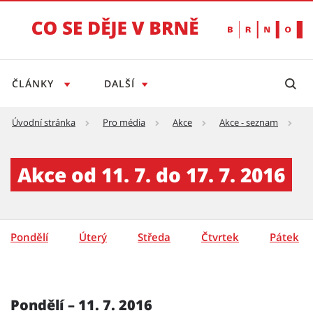
ČLÁNKY
DALŠÍ
Úvodní stránka
Pro média
Akce
Akce - seznam
A
Akce - týden - detail - Tiskový servis
Akce od 11. 7. do 17. 7. 2016
Pondělí
Úterý
Středa
Čtvrtek
Pátek
Pondělí – 11. 7. 2016