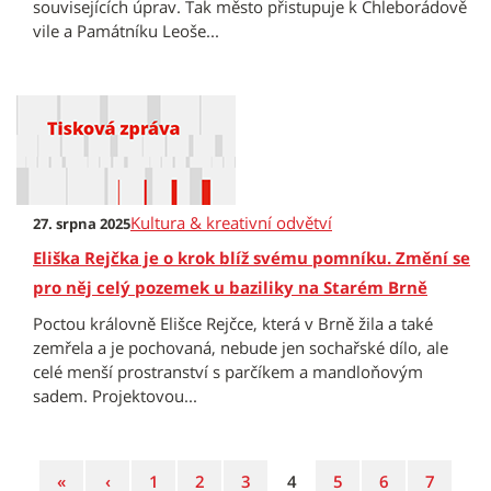
souvisejících úprav. Tak město přistupuje k Chleborádově
vile a Památníku Leoše...
Kultura & kreativní odvětví
27. srpna 2025
Eliška Rejčka je o krok blíž svému pomníku. Změní se
pro něj celý pozemek u baziliky na Starém Brně
Poctou královně Elišce Rejčce, která v Brně žila a také
zemřela a je pochovaná, nebude jen sochařské dílo, ale
celé menší prostranství s parčíkem a mandloňovým
sadem. Projektovou...
První
Předchozí
Strana
Strana
Strana
Strana
Strana
Strana
Strana
«
‹
1
2
3
4
5
6
7