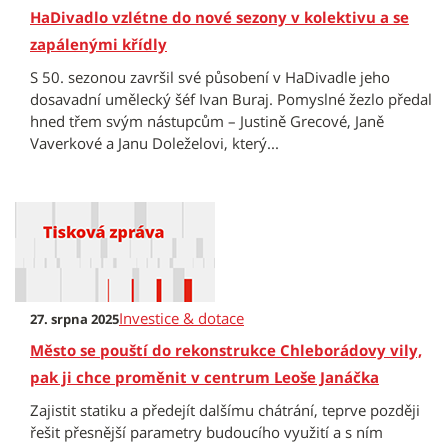
HaDivadlo vzlétne do nové sezony v kolektivu a se
zapálenými křídly
S 50. sezonou završil své působení v HaDivadle jeho
dosavadní umělecký šéf Ivan Buraj. Pomyslné žezlo předal
hned třem svým nástupcům – Justině Grecové, Janě
Vaverkové a Janu Doleželovi, který...
Investice & dotace
27. srpna 2025
Město se pouští do rekonstrukce Chleborádovy vily,
pak ji chce proměnit v centrum Leoše Janáčka
Zajistit statiku a předejít dalšímu chátrání, teprve později
řešit přesnější parametry budoucího využití a s ním