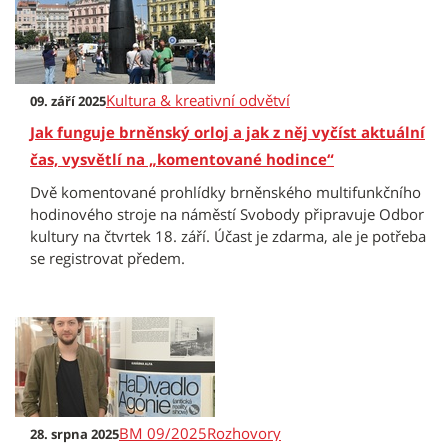
Kultura & kreativní odvětví
09. září 2025
Jak funguje brněnský orloj a jak z něj vyčíst aktuální
čas, vysvětlí na „komentované hodince“
Dvě komentované prohlídky brněnského multifunkčního
hodinového stroje na náměstí Svobody připravuje Odbor
kultury na čtvrtek 18. září. Účast je zdarma, ale je potřeba
se registrovat předem.
BM 09/2025
Rozhovory
28. srpna 2025