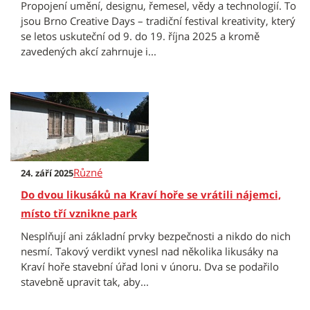
Propojení umění, designu, řemesel, vědy a technologií. To
jsou Brno Creative Days – tradiční festival kreativity, který
se letos uskuteční od 9. do 19. října 2025 a kromě
zavedených akcí zahrnuje i...
Různé
24. září 2025
Do dvou likusáků na Kraví hoře se vrátili nájemci,
místo tří vznikne park
Nesplňují ani základní prvky bezpečnosti a nikdo do nich
nesmí. Takový verdikt vynesl nad několika likusáky na
Kraví hoře stavební úřad loni v únoru. Dva se podařilo
stavebně upravit tak, aby...