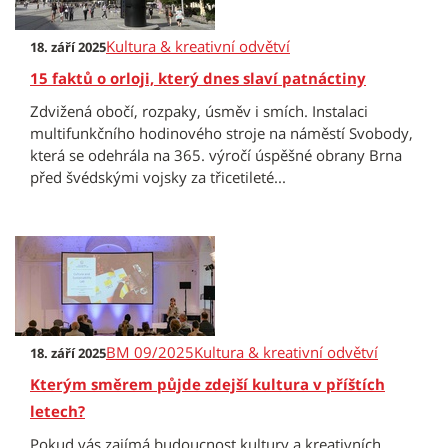
Kultura & kreativní odvětví
18. září 2025
15 faktů o orloji, který dnes slaví patnáctiny
Zdvižená obočí, rozpaky, úsměv i smích. Instalaci
multifunkčního hodinového stroje na náměstí Svobody,
která se odehrála na 365. výročí úspěšné obrany Brna
před švédskými vojsky za třicetileté...
BM 09/2025
Kultura & kreativní odvětví
18. září 2025
Kterým směrem půjde zdejší kultura v příštích
letech?
Pokud vás zajímá budoucnost kultury a kreativních