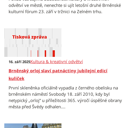
odvětví ve městě, nenechte si ujít letošní druhé Brněnské
kulturní fórum 23. září v tržnici na Zelném trhu.
Kultura & kreativní odvětví
16. září 2025
Brněnský orloj slaví patnáctiny jubilejní edicí
kuliček
První skleněnka oficiálně vypadla z černého obelisku na
brněnském náměstí Svobody 18. září 2010, kdy byl
netypický „orloj“ u příležitosti 365. výročí úspěšné obrany
města před Švédy odhalen....