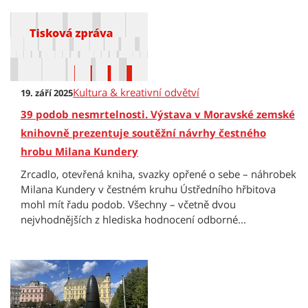
Kultura & kreativní odvětví
19. září 2025
39 podob nesmrtelnosti. Výstava v Moravské zemské
knihovně prezentuje soutěžní návrhy čestného
hrobu Milana Kundery
Zrcadlo, otevřená kniha, svazky opřené o sebe – náhrobek
Milana Kundery v čestném kruhu Ústředního hřbitova
mohl mít řadu podob. Všechny – včetně dvou
nejvhodnějších z hlediska hodnocení odborné...