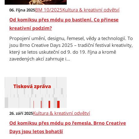
BM 10/2025
Kultura & kreativní odvětví
06. října 2025
Od komiksu přes módu po bastlení. Co přinese
kreativní podzim?
Propojení umění, designu, řemesel, vědy a technologií. To
jsou Brno Creative Days 2025 – tradiční festival kreativity,
který se letos uskuteční od 9. do 19. října a kromě
zavedených akcí zahrnuje i...
Kultura & kreativní odvětví
26. září 2025
Od komiksu přes módu po řemesla. Brno Creative
Days jsou letos bohatší