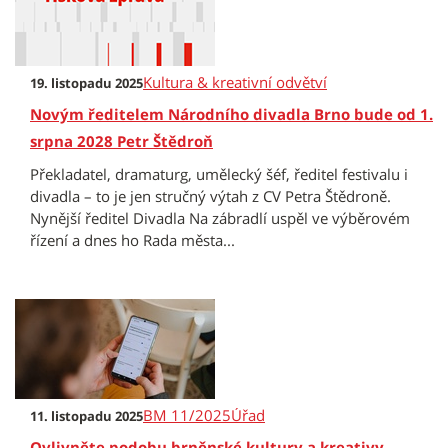
Kultura & kreativní odvětví
19. listopadu 2025
Novým ředitelem Národního divadla Brno bude od 1.
srpna 2028 Petr Štědroň
Překladatel, dramaturg, umělecký šéf, ředitel festivalu i
divadla – to je jen stručný výtah z CV Petra Štědroně.
Nynější ředitel Divadla Na zábradlí uspěl ve výběrovém
řízení a dnes ho Rada města...
BM 11/2025
Úřad
11. listopadu 2025
Ovlivněte podobu brněnské kultury a kreativy