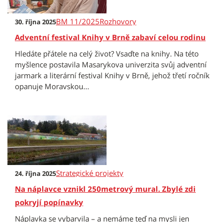
BM 11/2025
Rozhovory
30. října 2025
Adventní festival Knihy v Brně zabaví celou rodinu
Hledáte přátele na celý život? Vsaďte na knihy. Na této
myšlence postavila Masarykova univerzita svůj adventní
jarmark a literární festival Knihy v Brně, jehož třetí ročník
opanuje Moravskou...
Strategické projekty
24. října 2025
Na náplavce vznikl 250metrový mural. Zbylé zdi
pokryjí popínavky
Náplavka se vybarvila – a nemáme teď na mysli jen