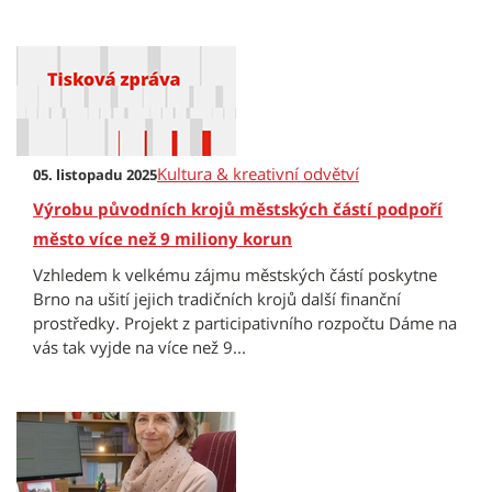
Kultura & kreativní odvětví
05. listopadu 2025
Výrobu původních krojů městských částí podpoří
město více než 9 miliony korun
Vzhledem k velkému zájmu městských částí poskytne
Brno na ušití jejich tradičních krojů další finanční
prostředky. Projekt z participativního rozpočtu Dáme na
vás tak vyjde na více než 9...