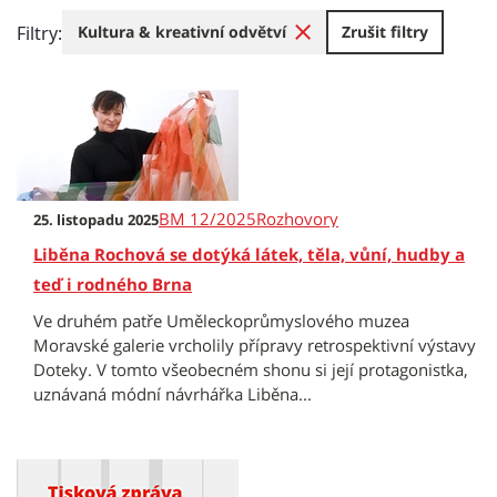
Filtry:
Kultura & kreativní odvětví
Zrušit filtry
BM 12/2025
Rozhovory
25. listopadu 2025
Liběna Rochová se dotýká látek, těla, vůní, hudby a
teď i rodného Brna
Ve druhém patře Uměleckoprůmyslového muzea
Moravské galerie vrcholily přípravy retrospektivní výstavy
Doteky. V tomto všeobecném shonu si její protagonistka,
uznávaná módní návrhářka Liběna...