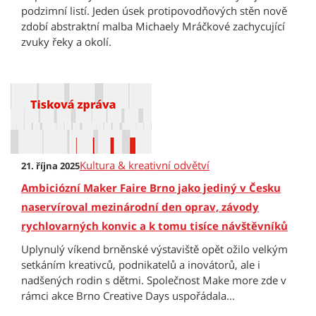
podzimní listí. Jeden úsek protipovodňových stěn nově
zdobí abstraktní malba Michaely Mráčkové zachycující
zvuky řeky a okolí.
Kultura & kreativní odvětví
21. října 2025
Ambiciózní Maker Faire Brno jako jediný v Česku
naservíroval mezinárodní den oprav, závody
rychlovarných konvic a k tomu tisíce návštěvníků
Uplynulý víkend brněnské výstaviště opět ožilo velkým
setkáním kreativců, podnikatelů a inovátorů, ale i
nadšených rodin s dětmi. Společnost Make more zde v
rámci akce Brno Creative Days uspořádala...