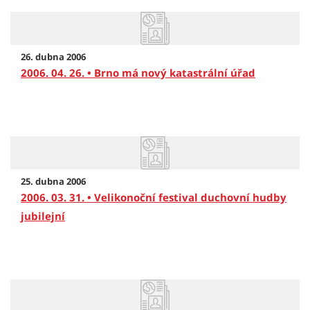
26. dubna 2006
2006. 04. 26. • Brno má nový katastrální úřad
25. dubna 2006
2006. 03. 31. • Velikonoční festival duchovní hudby
jubilejní