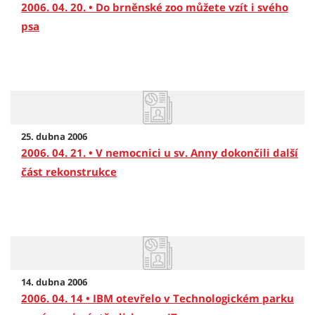
2006. 04. 20. • Do brněnské zoo můžete vzít i svého
psa
25. dubna 2006
2006. 04. 21. • V nemocnici u sv. Anny dokončili další
část rekonstrukce
14. dubna 2006
2006. 04. 14 • IBM otevřelo v Technologickém parku