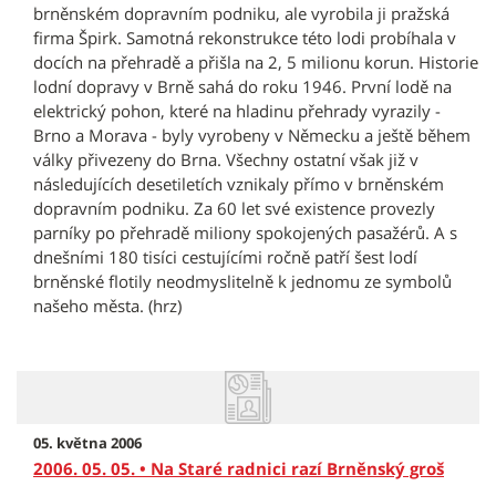
brněnském dopravním podniku, ale vyrobila ji pražská
firma Špirk. Samotná rekonstrukce této lodi probíhala v
docích na přehradě a přišla na 2, 5 milionu korun. Historie
lodní dopravy v Brně sahá do roku 1946. První lodě na
elektrický pohon, které na hladinu přehrady vyrazily -
Brno a Morava - byly vyrobeny v Německu a ještě během
války přivezeny do Brna. Všechny ostatní však již v
následujících desetiletích vznikaly přímo v brněnském
dopravním podniku. Za 60 let své existence provezly
parníky po přehradě miliony spokojených pasažérů. A s
dnešními 180 tisíci cestujícími ročně patří šest lodí
brněnské flotily neodmyslitelně k jednomu ze symbolů
našeho města. (hrz)
05. května 2006
2006. 05. 05. • Na Staré radnici razí Brněnský groš