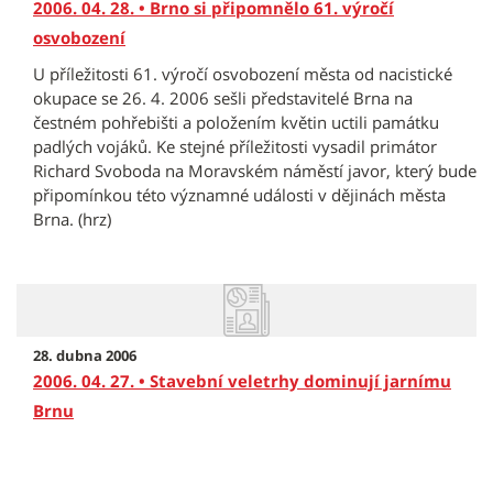
2006. 04. 28. • Brno si připomnělo 61. výročí
osvobození
U příležitosti 61. výročí osvobození města od nacistické
okupace se 26. 4. 2006 sešli představitelé Brna na
čestném pohřebišti a položením květin uctili památku
padlých vojáků. Ke stejné příležitosti vysadil primátor
Richard Svoboda na Moravském náměstí javor, který bude
připomínkou této významné události v dějinách města
Brna. (hrz)
28. dubna 2006
2006. 04. 27. • Stavební veletrhy dominují jarnímu
Brnu