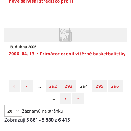
nové servisní středisko pro IT
13. dubna 2006
2006. 04. 13. • Primátor ocenil vítězné basketbalistky
První
Předchozí
Strana
Strana
Strana
Strana
Strana
«
‹
…
292
293
294
295
296
strana
strana
Následující
Poslední
…
›
»
strana
strana
Záznamů na stránku
Zobrazuji
5 861 - 5 880
z
6 415