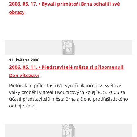
2006. 05. 17. • Bývalí primátoři Brna odhalili své
obrazy
11. května 2006
2006. 05. 11. • Představitelé města si připomenuli
Den vítezství
Pietní akt u příležitosti 61. výročí ukončení 2. světové
války proběhl v areálu Kounicových kolejí 8. 5. 2006 za
účasti představitelů města Brna a členů protifašistického
odboje. (hrz)