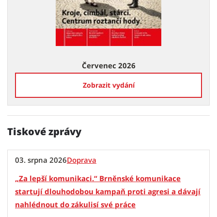
Červenec 2026
Zobrazit vydání
Tiskové zprávy
03. srpna 2026
Doprava
„Za lepší komunikaci.“ Brněnské komunikace
startují dlouhodobou kampaň proti agresi a dávají
nahlédnout do zákulisí své práce