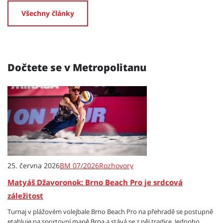
Všechny články
Dočtete se v Metropolitanu
25. června 2026
BM 07/2026
Rozhovory
Matyáš Džavoronok: Brno Beach Pro je srdcová
záležitost
Turnaj v plážovém volejbale Brno Beach Pro na přehradě se postupně
etabluje na sportovní mapě Brna a stává se z něj tradice. Jednoho