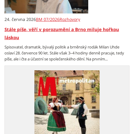
24. června 2026
BM 07/2026
Rozhovory
Stále píše, věří v porozumění a Brno miluje hořkou
láskou
Spisovatel, dramatik, bývalý politik a brněnský rodák Milan Uhde
oslaví 28. července 90 let. Stále však 3–4 hodiny denně pracuje, tedy
píše, ale i čte a účastní se společenského dění. Na prvním...