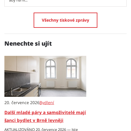
aby na ni...
Všechny tiskové zprávy
Nenechte si ujít
20. července 2026
Bydlení
Další mladé páry a samoživitelé mají
šanci bydlet v Brně levněji
AKTUALIZOVÁNO 20. července 2026 — Jste