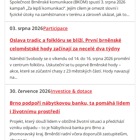
Společnost Brněnské komunikace (BKOM) spustí 3. srpna 2026
kampaň „Za lepší komunikaci“. Jejím cílem je omezit slovní i
fyzické útoky na zaměstnance v terénu a zároveň ukázat, jak to...
03. srpna 2026
Participace
Oslava tradic a folklóru se blíží. První brněnské
celoměstské hody začínají za necelé dva týdny
Náměstí Svobody se o víkendu od 14. do 16. srpna 2026 promění
v centrum folklóru. Uskuteční se tu poprvé Brněnské hody –
akce, které se zúčastní chasy z 23 městských částí. Hody navazují
na...
30. července 2026
Investice & dotace
Brno podpoří nábytkovou banku, ta pomáhá lidem
i životnímu prostředí
Projekt, který slouží lidem v obtížné životní situaci a předchází
vzniku odpadu – to je Nábytková banka pro Brno a
Jihomoravský kraj. Brněnští radní včera doporučili zastupitelům,