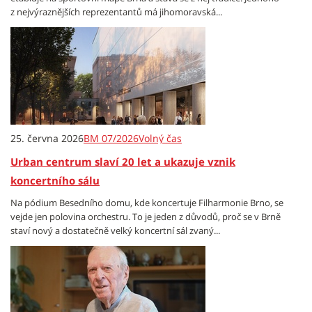
z nejvýraznějších reprezentantů má jihomoravská...
25. června 2026
BM 07/2026
Volný čas
Urban centrum slaví 20 let a ukazuje vznik
koncertního sálu
Na pódium Besedního domu, kde koncertuje Filharmonie Brno, se
vejde jen polovina orchestru. To je jeden z důvodů, proč se v Brně
staví nový a dostatečně velký koncertní sál zvaný...