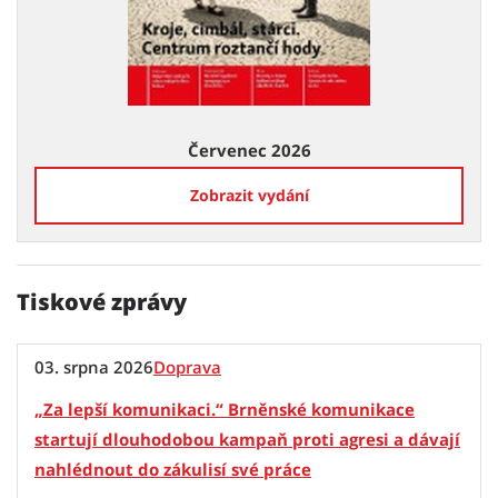
Červenec 2026
Zobrazit vydání
Tiskové zprávy
03. srpna 2026
Doprava
„Za lepší komunikaci.“ Brněnské komunikace
startují dlouhodobou kampaň proti agresi a dávají
nahlédnout do zákulisí své práce