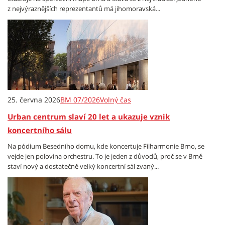
z nejvýraznějších reprezentantů má jihomoravská...
25. června 2026
BM 07/2026
Volný čas
Urban centrum slaví 20 let a ukazuje vznik
koncertního sálu
Na pódium Besedního domu, kde koncertuje Filharmonie Brno, se
vejde jen polovina orchestru. To je jeden z důvodů, proč se v Brně
staví nový a dostatečně velký koncertní sál zvaný...