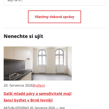
aby na ni...
Všechny tiskové zprávy
Nenechte si ujít
20. července 2026
Bydlení
Další mladé páry a samoživitelé mají
šanci bydlet v Brně levněji
AKTUALIZOVÁNO 20. července 2026 — Jste