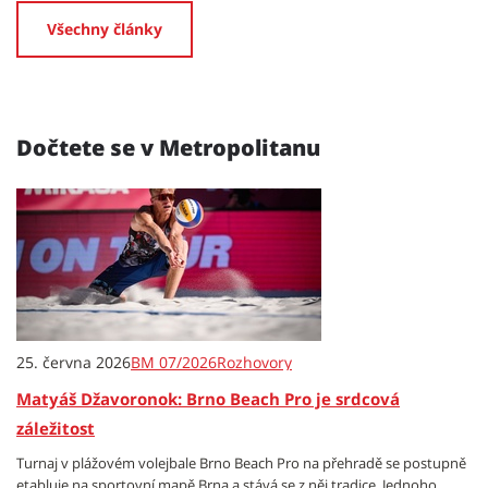
Všechny články
Dočtete se v Metropolitanu
25. června 2026
BM 07/2026
Rozhovory
Matyáš Džavoronok: Brno Beach Pro je srdcová
záležitost
Turnaj v plážovém volejbale Brno Beach Pro na přehradě se postupně
etabluje na sportovní mapě Brna a stává se z něj tradice. Jednoho