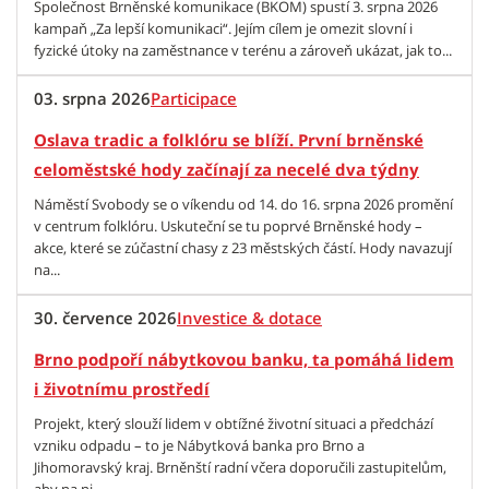
Společnost Brněnské komunikace (BKOM) spustí 3. srpna 2026
kampaň „Za lepší komunikaci“. Jejím cílem je omezit slovní i
fyzické útoky na zaměstnance v terénu a zároveň ukázat, jak to...
03. srpna 2026
Participace
Oslava tradic a folklóru se blíží. První brněnské
celoměstské hody začínají za necelé dva týdny
Náměstí Svobody se o víkendu od 14. do 16. srpna 2026 promění
v centrum folklóru. Uskuteční se tu poprvé Brněnské hody –
akce, které se zúčastní chasy z 23 městských částí. Hody navazují
na...
30. července 2026
Investice & dotace
Brno podpoří nábytkovou banku, ta pomáhá lidem
i životnímu prostředí
Projekt, který slouží lidem v obtížné životní situaci a předchází
vzniku odpadu – to je Nábytková banka pro Brno a
Jihomoravský kraj. Brněnští radní včera doporučili zastupitelům,