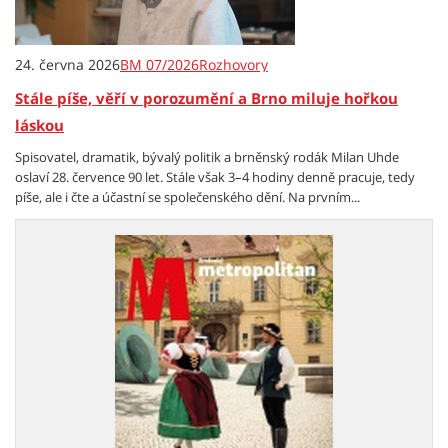
24. června 2026
BM 07/2026
Rozhovory
Stále píše, věří v porozumění a Brno miluje hořkou
láskou
Spisovatel, dramatik, bývalý politik a brněnský rodák Milan Uhde
oslaví 28. července 90 let. Stále však 3–4 hodiny denně pracuje, tedy
píše, ale i čte a účastní se společenského dění. Na prvním...