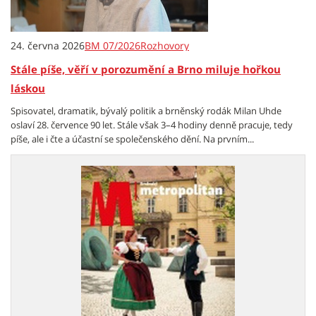
24. června 2026
BM 07/2026
Rozhovory
Stále píše, věří v porozumění a Brno miluje hořkou
láskou
Spisovatel, dramatik, bývalý politik a brněnský rodák Milan Uhde
oslaví 28. července 90 let. Stále však 3–4 hodiny denně pracuje, tedy
píše, ale i čte a účastní se společenského dění. Na prvním...