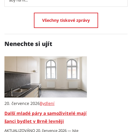
aby na ni...
Všechny tiskové zprávy
Nenechte si ujít
20. července 2026
Bydlení
Další mladé páry a samoživitelé mají
šanci bydlet v Brně levněji
AKTUALIZOVÁNO 20. července 2026 — Jste