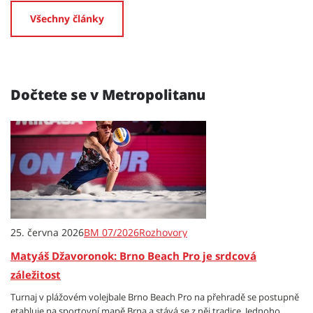
Všechny články
Dočtete se v Metropolitanu
25. června 2026
BM 07/2026
Rozhovory
Matyáš Džavoronok: Brno Beach Pro je srdcová
záležitost
Turnaj v plážovém volejbale Brno Beach Pro na přehradě se postupně
etabluje na sportovní mapě Brna a stává se z něj tradice. Jednoho