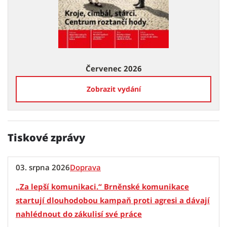
Červenec 2026
Zobrazit vydání
Tiskové zprávy
03. srpna 2026
Doprava
„Za lepší komunikaci.“ Brněnské komunikace
startují dlouhodobou kampaň proti agresi a dávají
nahlédnout do zákulisí své práce