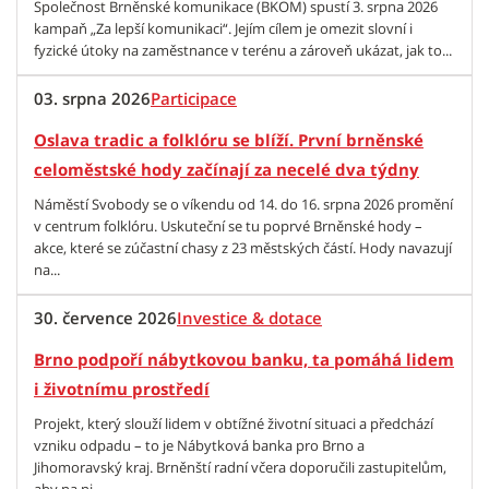
Společnost Brněnské komunikace (BKOM) spustí 3. srpna 2026
kampaň „Za lepší komunikaci“. Jejím cílem je omezit slovní i
fyzické útoky na zaměstnance v terénu a zároveň ukázat, jak to...
03. srpna 2026
Participace
Oslava tradic a folklóru se blíží. První brněnské
celoměstské hody začínají za necelé dva týdny
Náměstí Svobody se o víkendu od 14. do 16. srpna 2026 promění
v centrum folklóru. Uskuteční se tu poprvé Brněnské hody –
akce, které se zúčastní chasy z 23 městských částí. Hody navazují
na...
30. července 2026
Investice & dotace
Brno podpoří nábytkovou banku, ta pomáhá lidem
i životnímu prostředí
Projekt, který slouží lidem v obtížné životní situaci a předchází
vzniku odpadu – to je Nábytková banka pro Brno a
Jihomoravský kraj. Brněnští radní včera doporučili zastupitelům,