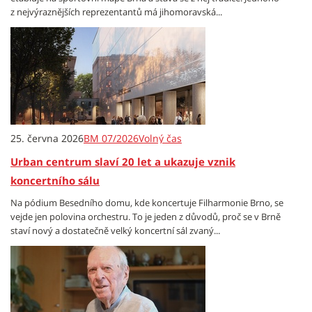
z nejvýraznějších reprezentantů má jihomoravská...
25. června 2026
BM 07/2026
Volný čas
Urban centrum slaví 20 let a ukazuje vznik
koncertního sálu
Na pódium Besedního domu, kde koncertuje Filharmonie Brno, se
vejde jen polovina orchestru. To je jeden z důvodů, proč se v Brně
staví nový a dostatečně velký koncertní sál zvaný...